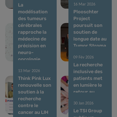
La
16 Mar 2026
cérébrales
métastases
modélisation
Plooschter
des tumeurs
Project
cérébrales
poursuit son
rapproche la
soutien de
médecine de
longue date au
précision en
Tumor Stroma
neuro-
Interactions
09 Fév 2026
oncologie
Group
La recherche
inclusive des
13 Mar 2026
Think Pink Lux
patients met
renouvelle son
en lumière le
soutien à la
retour au
recherche
travail après
30 Jan 2026
contre le
un cancer du
Le TSI Group
cancer au LIH
sein