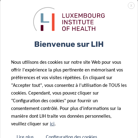
Préparation et
07 Jan 2026
X
reconfiguration
Le défi d’une
du paysage
coureuse pour
immunitaire
la recherche
du cancer du
sur le cancer
Bienvenue sur LIH
cerveau
du cerveau
Nous utilisons des cookies sur notre site Web pour vous
23 Oct 2025
offrir l'expérience la plus pertinente en mémorisant vos
Projets de
21 Oct 2025
préférences et vos visites répétées. En cliquant sur
doctorat du
Faire avancer
"Accepter tout", vous consentez à l'utilisation de TOUS les
24 Sep 2025
LIH soutenus
la recherche
cookies. Cependant, vous pouvez cliquer sur
L’Europe lance
par la bourse
sur le cancer
"Configuration des cookies" pour fournir un
CancerWatch:
10 Sep 2025
du Pélican
pédiatrique
consentement contrôlé. Pour plus d'informations sur la
améliorer la
Identification
manière dont LIH traite vos données personnelles,
qualité et la
d’une cible
veuillez cliquer sur
ici
.
04 Sep 2025
rapidité des
prometteuse
Le
données sur le
pour
Lire plus
Configuration des cookies