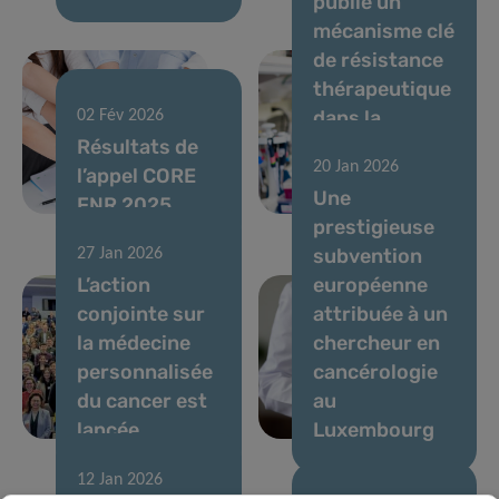
publie un
mécanisme clé
de résistance
thérapeutique
dans la
02 Fév 2026
Résultats de
leucémie
20 Jan 2026
l’appel CORE
myéloïde
Une
FNR 2025
aiguë
prestigieuse
subvention
27 Jan 2026
L’action
européenne
conjointe sur
attribuée à un
la médecine
chercheur en
personnalisée
cancérologie
du cancer est
au
lancée
Luxembourg
12 Jan 2026