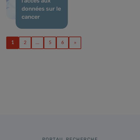
l’accès aux
données sur le
cancer
1
2
…
5
6
»
PORTAIL RECHERCHE