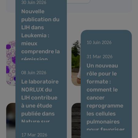
30 Juin 2026
Nouvelle
publication du
LIH dans
Leukemia :
mieux
10 Juin 2026
comprendre la
Courir pour
31 Mar 2026
rémission
soutenir la
Un nouveau
sans
recherche
rôle pour le
08 Juin 2026
traitement
contre le
Le laboratoire
formate :
dans la LMC
cancer
NORLUX du
comment le
LIH contribue
cancer
à une étude
reprogramme
publiée dans
les cellules
Nature sur
pulmonaires
l’évolution des
pour favoriser
17 Mar 2026
tumeurs
les