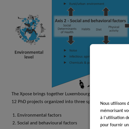
The Xpose brings together Luxembourg experts jointly col
12 PhD projects organized into three specific research axes
Nous utilisons 
mémorisant vos 
Environmental factors
à l'utilisation
Social and behavioural factors
pour fournir un