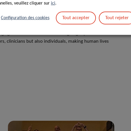
elles, veuillez cliquer sur
ici
.
holistic analysis of the impact of environmental, chemical,
lth. Taking advantage of new technological developments, such
Tout accepter
Tout rejeter
Configuration des cookies
a particular focus on modifiable factors that can influence
edge gained will translate into designing exposome-based
rs, clinicians but also individuals, making human lives