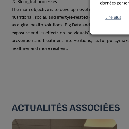
Biological processes
données personn
The main objective is to develop novel methodologies for a 
nutritional, social, and lifestyle-related exposures on hea
Lire plus
as digital health solutions, Big Data and AI, Xpose will put 
exposure and its effects on individuals’ health. The knowl
prevention and treatment interventions, i.e. for policymake
healthier and more resilient.
ACTUALITÉS ASSOCIÉES