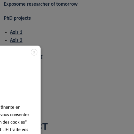
Exposome researcher of tomorrow
PhD projects
Axis 1
Axis 2
Axis 3
X
About the training
Consortium
Funding
News
&
Events
rtinente en
, vous consentez
n des cookies"
CONTACT
 LIH traite vos