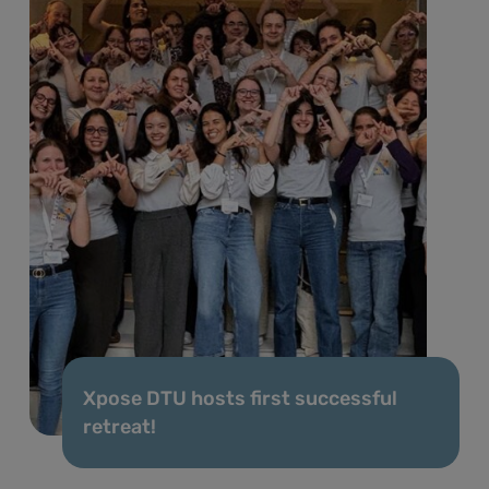
Xpose DTU hosts first successful
retreat!