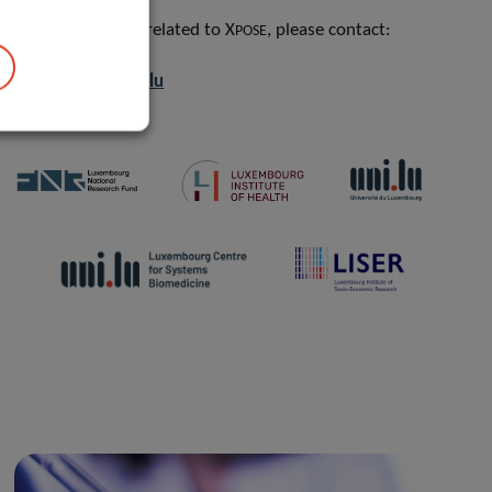
For any question related to X
, please contact:
POSE
xpose.office@lih.lu