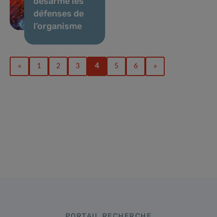
désarme les
défenses de
l’organisme
«
1
2
3
4
5
6
»
PORTAIL RECHERCHE