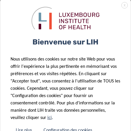
Think Pink Lux
X
décerne le prix
Marian Aldred
à des
chercheurs du
Bienvenue sur LIH
LIH
21 Déc 2022
Nous utilisons des cookies sur notre site Web pour vous
December
19 Déc 2022
offrir l'expérience la plus pertinente en mémorisant vos
2022 –
Quatre
préférences et vos visites répétées. En cliquant sur
Catherine
doctorants du
"Accepter tout", vous consentez à l'utilisation de TOUS les
successfully
LIH reçoivent
cookies. Cependant, vous pouvez cliquer sur
16 Déc 2022
defends her
la bourse
"Configuration des cookies" pour fournir un
December
PhD
Pélican
consentement contrôlé. Pour plus d'informations sur la
2022 – End of
16 Nov 2022
manière dont LIH traite vos données personnelles,
the Year
November
veuillez cliquer sur
ici
.
Celebrations
2022 –
at the
Johannes
Lire plus
Configuration des cookies