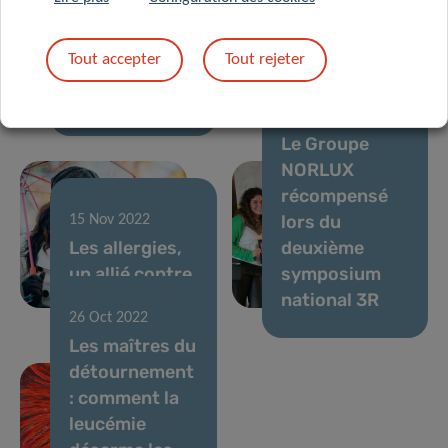
Chrëschtmaart
Meiser
& the LIH
featured on
Tout accepter
Tout rejeter
Christmas
SciLux
Party
podcast
02 Nov 2022
Le Groupe
NORLUX
récompensé
lors du
15 Nov 2022
Les allergies,
deuxième
un allié contre
symposium
le cancer ?
national 3R
26 Oct 2022
Les maîtres du
détournement
: comment la
leucémie