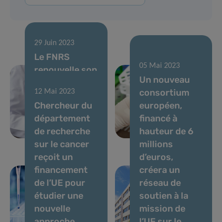
29 Juin 2023
Le FNRS
26 Mai 2023
05 Mai 2023
renouvelle son
Bloquer
Un nouveau
soutien
l’activation
consortium
12 Mai 2023
financier à la
des
Chercheur du
européen,
recherche sur
oncogènes
département
financé à
le cancer du
pour ralentir
de recherche
hauteur de 6
LIH
la leucémie
sur le cancer
millions
reçoit un
d’euros,
financement
créera un
de l’UE pour
réseau de
étudier une
soutien à la
nouvelle
mission de
approche
l’UE sur le