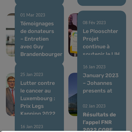
01 Mar 2023
Témoignages
08 Fév 2023
de donateurs
Le Plooschter
– Entretien
Projet
avec Guy
continue à
Brandenbourger
soutenir le LIH
16 Jan 2023
January 2023
25 Jan 2023
Lutter contre
– Johannes
le cancer au
presents at
Luxembourg :
the Beatson
Prix Legs
Institute in
02 Jan 2023
Kanning 2022
Glasgow
Résultats de
l’appel FNR
16 Jan 2023
2022 CORE