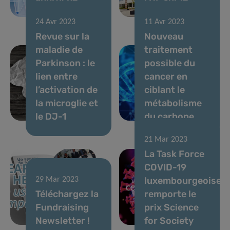
d’immunothérapie
cancer
24 Avr 2023
11 Avr 2023
Revue sur la
Nouveau
maladie de
traitement
Parkinson : le
possible du
lien entre
cancer en
l’activation de
ciblant le
la microglie et
métabolisme
le DJ-1
du carbone
21 Mar 2023
La Task Force
COVID-19
luxembourgeoise
29 Mar 2023
Téléchargez la
remporte le
Fundraising
prix Science
Newsletter !
for Society