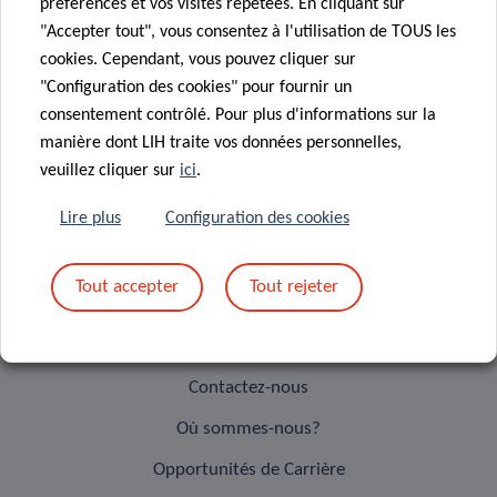
préférences et vos visites répétées. En cliquant sur
vous permet de chercher et de
"Accepter tout", vous consentez à l'utilisation de TOUS les
trouver des informations sur
cookies. Cependant, vous pouvez cliquer sur
tous les chercheurs actifs, les
"Configuration des cookies" pour fournir un
unités, les résultats, les projets
consentement contrôlé. Pour plus d'informations sur la
et les infrastructures.
manière dont LIH traite vos données personnelles,
veuillez cliquer sur
ici
.
Visitez notre Portail Recherche
Lire plus
Configuration des cookies
A propos du LIH
Mission et vision
Tout accepter
Tout rejeter
Direction & Administration
Rapport d’activités
Contactez-nous
Où sommes-nous?
Opportunités de Carrière