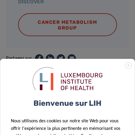
DISCOVER
CANCER METABOLISM
GROUP
Partagez sur
X
Bienvenue sur LIH
Portail Recherche
Nous utilisons des cookies sur notre site Web pour vous
offrir l'expérience la plus pertinente en mémorisant vos
Le Portail Recherche du LIH