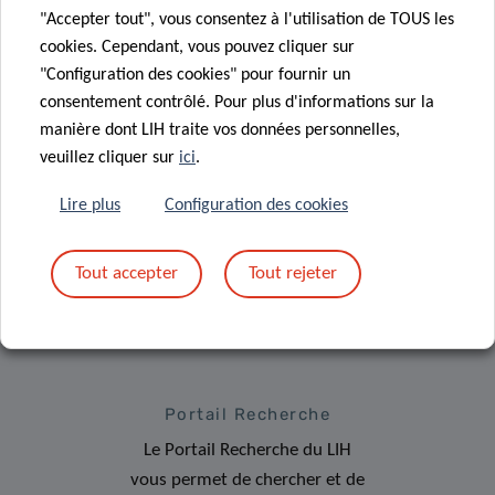
"Accepter tout", vous consentez à l'utilisation de TOUS les
cookies. Cependant, vous pouvez cliquer sur
"Configuration des cookies" pour fournir un
consentement contrôlé. Pour plus d'informations sur la
manière dont LIH traite vos données personnelles,
Inscrivez-vous à la
veuillez cliquer sur
ici
.
newsletter du LIH
Lire plus
Configuration des cookies
Tout accepter
Tout rejeter
Portail Recherche
Le Portail Recherche du LIH
vous permet de chercher et de