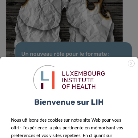
Un nouveau rôle pour le formate :
comment le cancer reprogramme les
X
cellules pulmonaires pour favoriser les
métastases
Bienvenue sur LIH
Nous utilisons des cookies sur notre site Web pour vous
TOUTES LES ACTUALITÉS
offrir l'expérience la plus pertinente en mémorisant vos
préférences et vos visites répétées. En cliquant sur