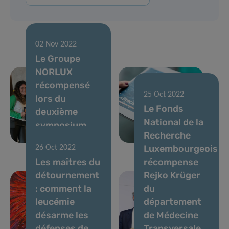
02 Nov 2022
Le Groupe
NORLUX
récompensé
25 Oct 2022
lors du
26 Oct 2022
Le Fonds
deuxième
Lancement du
National de la
symposium
livre « Precision
Recherche
national 3R
Health »
Luxembourgeois
26 Oct 2022
Les maîtres du
récompense
détournement
Rejko Krüger
: comment la
du
leucémie
département
désarme les
de Médecine
défenses de
Transversale