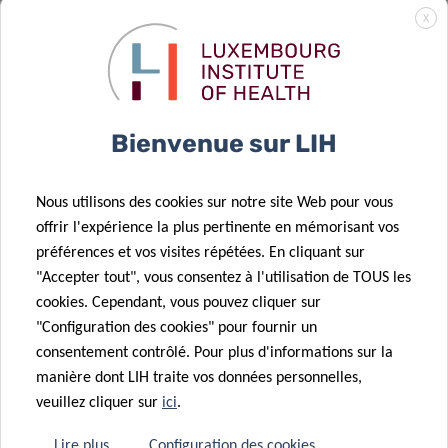
progresser la
X
personnalisation
du traitement
de
01 Fév 2022
radiothérapie
Le son du
Bienvenue sur LIH
du cancer
cancer
Nous utilisons des cookies sur notre site Web pour vous
10 Jan 2022
offrir l'expérience la plus pertinente en mémorisant vos
Prix
préférences et vos visites répétées. En cliquant sur
d’excellence
24 Jan 2022
"Accepter tout", vous consentez à l'utilisation de TOUS les
Un allié pour
de thèse pour
cookies. Cependant, vous pouvez cliquer sur
trouver notre
Hannah
"Configuration des cookies" pour fournir un
voix
Wurzer
consentement contrôlé. Pour plus d'informations sur la
22 Oct 2021
manière dont LIH traite vos données personnelles,
Les
veuillez cliquer sur
ici
.
FNR Awards
03 Jan 2022
Une approche
2021 : des
Lire plus
Configuration des cookies