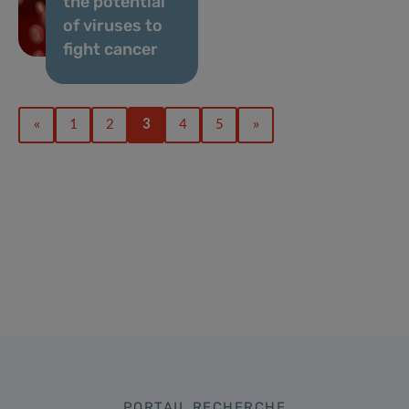
the potential
of viruses to
fight cancer
«
1
2
3
4
5
»
PORTAIL RECHERCHE