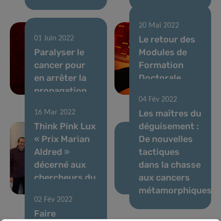
20 Mai 2022
Le retour des
01 Juin 2022
Paralyser le
Modules de
cancer pour
Formation
en arrêter la
Doctorale
propagation
(MFD)
04 Fév 2022
Les maîtres du
16 Mar 2022
Think Pink Lux
déguisement :
« Prix Marian
De nouvelles
Aldred »
tactiques
décerné aux
dans la chasse
chercheurs du
aux cancers
LIH
métamorphiques
02 Fév 2022
Faire