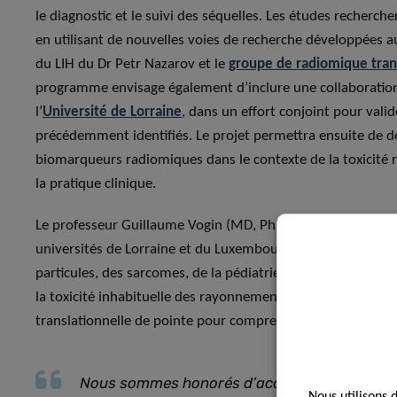
le diagnostic et le suivi des séquelles. Les études recherch
en utilisant de nouvelles voies de recherche développées a
du LIH du Dr Petr Nazarov et le
groupe de radiomique tran
programme envisage également d’inclure une collaboration
l’
Université de Lorraine
, dans un effort conjoint pour vali
précédemment identifiés. Le projet permettra ensuite de dé
biomarqueurs radiomiques dans le contexte de la toxicité ra
la pratique clinique.
Le professeur Guillaume Vogin (MD, PhD), Directeur général
universités de Lorraine et du Luxembourg. Il apporte au LI
particules, des sarcomes, de la pédiatrie et des tumeurs m
la toxicité inhabituelle des rayonnements ou la radiosensib
translationnelle de pointe pour comprendre les effets des
Nous sommes honorés d’accueillir le Prof Vo
Nous utilisons 