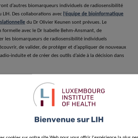
eront d’autres biomarqueurs individuels de radiosensibilité
u LIH. Des collaborations avec
l’équipe de bioinformatique
slationnelle
du Dr Olivier Keunen sont prévues. Le
 formelle avec le Dr Isabelle Behm-Ansmant, de
der les biomarqueurs de radiosensibilité individuels
couvrir, de valider, de protéger et d’appliquer de nouveaux
dio-induite et de créer des outils d’aide à la décision dans
 et médical du Centre François Baclesse, est professeur aux
H son expertise dans les domaines de la radiothérapie par
alignes du système nerveux central, avec une spécialité dans
ilité suspectée. Il a une grande expérience de la recherche
 rayonnements sur l’ARN.
Bienvenue sur LIH
gin dans notre département. Le
des cookies sur notre site Web pour vous offrir l'expérience la plus pe