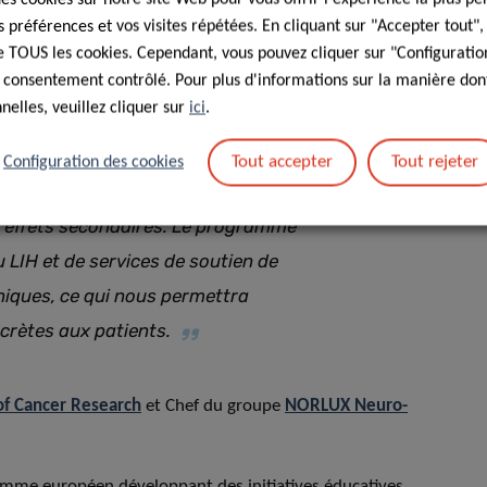
fessionnel de la santé très réputé
préférences et vos visites répétées. En cliquant sur "Accepter tout"
collaboration s’inscrit pleinement
 de TOUS les cookies. Cependant, vous pouvez cliquer sur "Configuratio
 consentement contrôlé. Pour plus d'informations sur la manière dont
re en œuvre une recherche orientée
elles, veuillez cliquer sur
ici
.
t sur les soins aux patients. Le
ier les biomarqueurs qui peuvent
Tout accepter
Tout rejeter
Configuration des cookies
érapie pour chaque patient, le
les effets secondaires. Le programme
u LIH et de services de soutien de
iniques, ce qui nous permettra
crètes aux patients.
f Cancer Research
et Chef du groupe
NORLUX Neuro-
ramme européen développant des initiatives éducatives