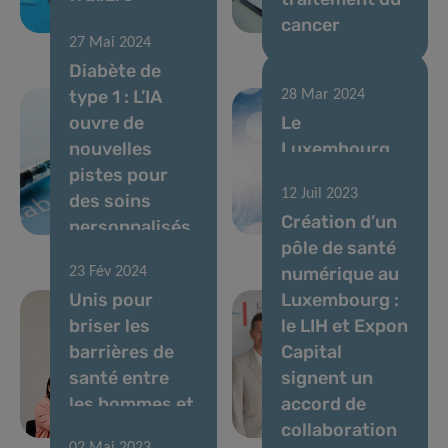
l’Europe
cancer
27 Mai 2024
Diabète de
type 1 : L’IA
28 Mar 2024
ouvre de
Le
nouvelles
Luxembourg
pistes pour
lance
12 Juil 2023
des soins
Dataspace 4
Création d’un
personnalisés
Health
pôle de santé
numérique au
23 Fév 2024
Unis pour
Luxembourg :
briser les
le LIH et Expon
barrières de
Capital
santé entre
signent un
les hommes et
accord de
les femmes
collaboration