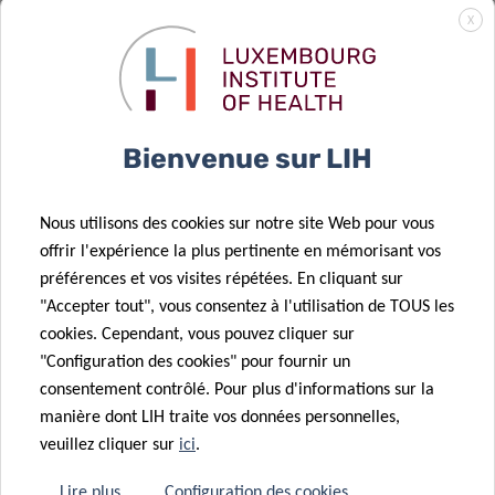
14 Jan 2022
Une nouvelle
X
Signature des
bourse
conventions
stimule la
24 Fév 2022
pluriannuelles
Faire la
recherche
2022-2025
lumière sur le
translationnelle
entre l’État et
Bienvenue sur LIH
COVID-19
du LIH
l’Université du
Luxembourg,
Nous utilisons des cookies sur notre site Web pour vous
les centres de
offrir l'expérience la plus pertinente en mémorisant vos
recherche
préférences et vos visites répétées. En cliquant sur
28 Sep 2021
publics et le
24 Jan 2022
"Accepter tout", vous consentez à l'utilisation de TOUS les
Une pomme
Un allié pour
Fonds
cookies. Cependant, vous pouvez cliquer sur
par jour : le
trouver notre
national de la
"Configuration des cookies" pour fournir un
régime
voix
recherche.
consentement contrôlé. Pour plus d'informations sur la
alimentaire
manière dont LIH traite vos données personnelles,
pourrait-il
23 Nov 2021
veuillez cliquer sur
ici
.
Highly Cited
être utilisé
Researchers –
pour gérer les
Lire plus
Configuration des cookies