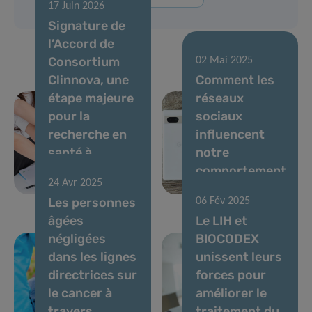
17 Juin 2026
Signature de
l’Accord de
Consortium
02 Mai 2025
Clinnova, une
Comment les
étape majeure
réseaux
pour la
sociaux
recherche en
influencent
santé à
notre
travers
comportement
24 Avr 2025
l’Europe
alimentaire
Les personnes
06 Fév 2025
âgées
Le LIH et
négligées
BIOCODEX
dans les lignes
unissent leurs
directrices sur
forces pour
le cancer à
améliorer le
travers
traitement du