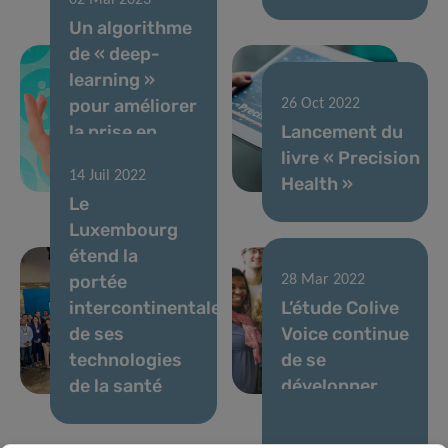
02 Mai 2023
Un algorithme
de « deep-
learning »
pour améliorer
26 Oct 2022
la prise en
Lancement du
charge du
livre « Precision
14 Juil 2022
diabète
Health »
Le
Luxembourg
étend la
portée
28 Mar 2022
intercontinentale
L’étude Colive
de ses
Voice continue
technologies
de se
de la santé
développer
21 Fév 2022