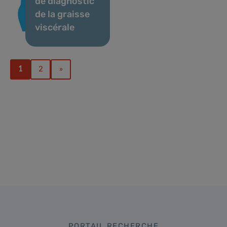
de diagnostic
de la graisse
viscérale
1
2
»
PORTAIL RECHERCHE