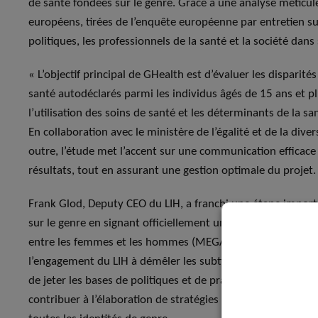
de santé fondées sur le genre. Grâce à une analyse métic
européens, tirées de l’enquête européenne par entretien sur 
politiques, les professionnels de la santé et la société dan
« L’objectif principal de GHealth est d’évaluer les dispari
santé autodéclarés parmi les individus âgés de 15 ans et plu
l’utilisation des soins de santé et les déterminants de la san
En collaboration avec le ministère de l’égalité et de la dive
outre, l’étude met l’accent sur une communication efficace 
résultats, tout en assurant une gestion optimale du projet.
Frank Glod, Deputy CEO du LIH, a franchi une étape import
sur le genre en signant officiellement un contrat avec la min
entre les femmes et les hommes (MEGA), le 23 février 2024
l’engagement du LIH à démêler les subtilités des disparités
de jeter les bases de politiques et de pratiques bien infor
contribuer à l’élaboration de stratégies de soins de santé q