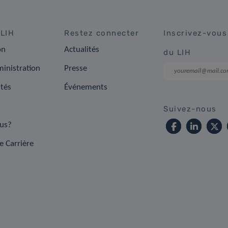
 LIH
Restez connecter
Inscrivez-vous
on
Actualités
du LIH
inistration
Presse
ités
Événements
s
Suivez-nous
us?
e Carrière