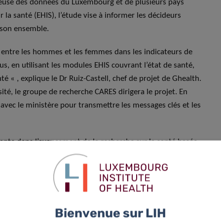
uleuse des données du Luxembourg et de plusieurs pays
la santé (EHIS), l’étude vise à informer les décideurs
s son ensemble.
tés entre les hommes et les femmes dans les indicateurs de
s, en utilisant les modules EHIS couvrant l’état de santé,
té « , explique le Dr Ruiz-Castell, chef de projet de Ghealth.
rsité, le groupe de recherche CARES dirigera le projet. En
avec le ministère pour transmettre les messages clés et les
ante dans l’avancement de la recherche sur la santé basée
istre Yuriko Backes, qui représente le ministre de l’Égalité
. Cette initiative cruciale démontre non seulement
 de santé liées au genre, mais souligne également sa volonté
mées. En entreprenant cette démarche, le LIH entend
ui permettent d’améliorer les résultats pour les individus de
Bienvenue sur LIH