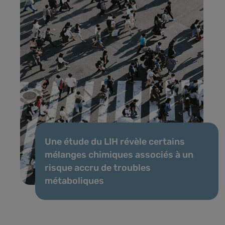
Une étude du LIH révèle certains
mélanges chimiques associés à un
risque accru de troubles
métaboliques