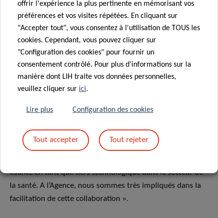
offrir l'expérience la plus pertinente en mémorisant vos
préférences et vos visites répétées. En cliquant sur
Transformer l’utilisation des données de santé
"Accepter tout", vous consentez à l'utilisation de TOUS les
cookies. Cependant, vous pouvez cliquer sur
Bert Verdonck, directeur général du LNDS, explique la
"Configuration des cookies" pour fournir un
nature transformatrice du projet : « Dataspace4Health
consentement contrôlé. Pour plus d'informations sur la
nous permet d’introduire les concepts d’espace de
manière dont LIH traite vos données personnelles,
données au Luxembourg et d’être les premiers à les
veuillez cliquer sur
ici
.
appliquer dans le domaine de la santé, afin de faire
Lire plus
Configuration des cookies
progresser les capacités des cliniciens et d’en faire
bénéficier leurs patients. »
Tout accepter
Tout rejeter
Ian Tewes, directeur général de l’Agence eSanté, ajoute :
« Le projet Dataspace4Health renforce le rôle de l’Agence
eSanté en tant que tiers technologique dans le secteur de
la santé. A l’Agence, nous sommes très impliqués dans la
facilitation de cette collaboration ».