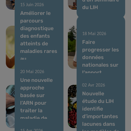
15 Juin 2026
vocaux
du LIH
Améliorer le
parcours
diagnostique
10 Juin 2026
18 Mai 2026
des enfants
Courir pour
Faire
atteints de
soutenir la
progresser les
maladies rares
recherche
données
au
contre le
nationales sur
Luxembourg
cancer
l’apport
20 Mai 2026
Une nouvelle
alimentaire et
02 Avr 2026
approche
l’évaluation
Nouvelle
basée sur
des risques
étude du LIH
l’ARN pour
chimiques et
identifie
traiter la
nutritionnels
d’importantes
maladie de
au
lacunes dans
Parkinson
Luxembourg