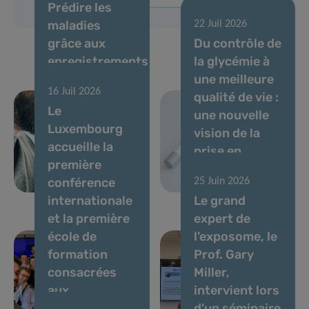
Prédire les
maladies
22 Juil 2026
grâce aux
Du contrôle de
enregistrements
la glycémie à
de voix et à l’IA
une meilleure
16 Juil 2026
: des experts
qualité de vie :
Le
établissent
une nouvelle
Luxembourg
des normes
vision de la
accueille la
pour les
prise en
première
biomarqueurs
charge du
conférence
25 Juin 2026
vocaux
diabète
internationale
Le grand
et la première
expert de
école de
l’exposome, le
formation
Prof. Gary
consacrées
Miller,
aux
intervient lors
biomarqueurs
d’un séminaire