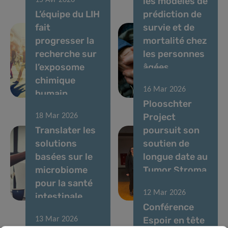
les modèles de
15 Avr 2026
L’équipe du LIH
prédiction de
fait
survie et de
progresser la
mortalité chez
recherche sur
les personnes
l’exposome
âgées
chimique
atteintes de
16 Mar 2026
humain
cancer
Plooschter
Project
18 Mar 2026
Translater les
poursuit son
solutions
soutien de
basées sur le
longue date au
microbiome
Tumor Stroma
pour la santé
Interactions
12 Mar 2026
intestinale
Group
Conférence
Espoir en tête
13 Mar 2026