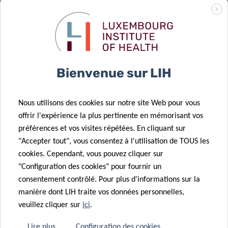
Think Pink Lux
: l’importance
X
renouvelle son
de la
soutien à la
philanthropie
recherche
dans la
contre le
recherche sur
09 Fév 2026
Bienvenue sur LIH
cancer au LIH
le cerveau
La recherche
11 Mar 2026
Projet du LIH
inclusive des
Nous utilisons des cookies sur notre site Web pour vous
sur le
patients met
offrir l'expérience la plus pertinente en mémorisant vos
microbiome
en lumière le
10 Déc 2025
préférences et vos visites répétées. En cliquant sur
soutenu par
retour au
LuxAI,
"Accepter tout", vous consentez à l'utilisation de TOUS les
une bourse
travail après
cookies. Cependant, vous pouvez cliquer sur
Luxembourg
postdoctorale
un cancer du
"Configuration des cookies" pour fournir un
Institute of
17 Déc 2025
MSCA
sein
consentement contrôlé. Pour plus d'informations sur la
Health et
VENUSCANCER
manière dont LIH traite vos données personnelles,
l’Université de
: faire
veuillez cliquer sur
ici
.
Birmingham
progresser la
lancent la
compréhension
Lire plus
Configuration des cookies