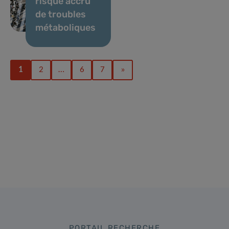
risque accru
de troubles
métaboliques
1
2
…
6
7
»
PORTAIL RECHERCHE