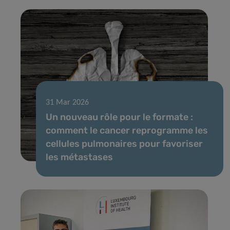
31 Mar 2026
Un nouveau rôle pour le formate :
comment le cancer reprogramme les
cellules pulmonaires pour favoriser
les métastases