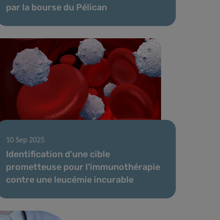
par la bourse du Pélican
10 Sep 2025
Identification d’une cible
prometteuse pour l’immunothérapie
contre une leucémie incurable