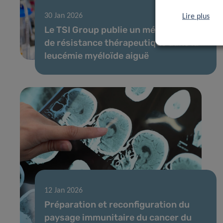
30 Jan 2026
Lire plus
Le TSI Group publie un mécanisme clé
de résistance thérapeutique dans la
leucémie myéloïde aiguë
12 Jan 2026
Préparation et reconfiguration du
paysage immunitaire du cancer du