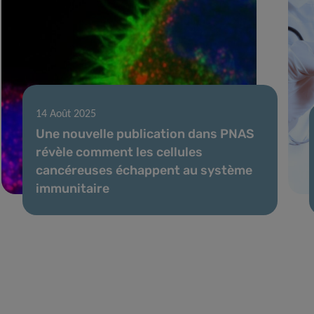
14 Août 2025
Une nouvelle publication dans PNAS
révèle comment les cellules
cancéreuses échappent au système
immunitaire