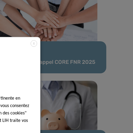
X
02 Fév 2026
Résultats de l’appel CORE FNR 2025
rtinente en
, vous consentez
n des cookies"
 LIH traite vos