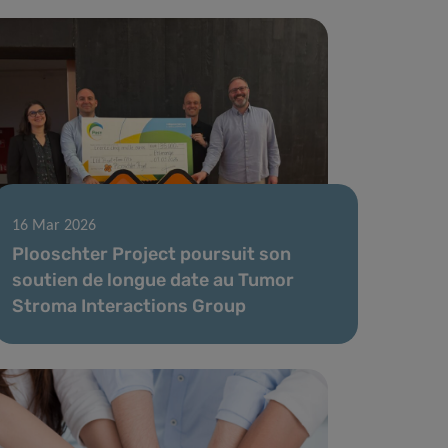
16 Mar 2026
Plooschter Project poursuit son
soutien de longue date au Tumor
Stroma Interactions Group