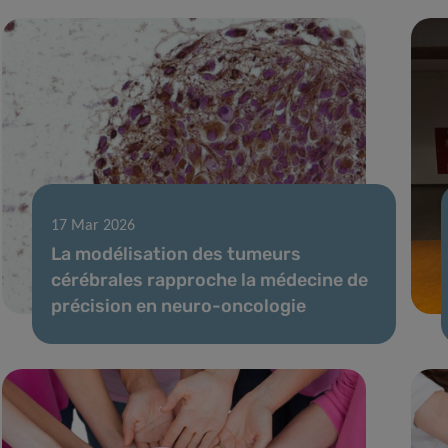
17 Mar 2026
La modélisation des tumeurs
cérébrales rapproche la médecine de
précision en neuro-oncologie