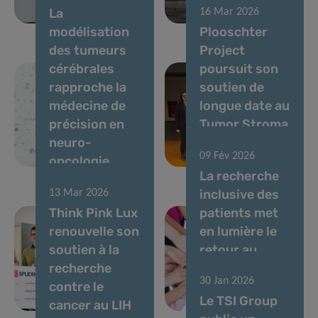
La
16 Mar 2026
cérébrales
métastases
modélisation
Plooschter
des tumeurs
Project
cérébrales
poursuit son
rapproche la
soutien de
médecine de
longue date au
précision en
Tumor Stroma
neuro-
Interactions
09 Fév 2026
oncologie
Group
La recherche
inclusive des
13 Mar 2026
Think Pink Lux
patients met
renouvelle son
en lumière le
soutien à la
retour au
recherche
travail après
30 Jan 2026
contre le
un cancer du
Le TSI Group
cancer au LIH
sein