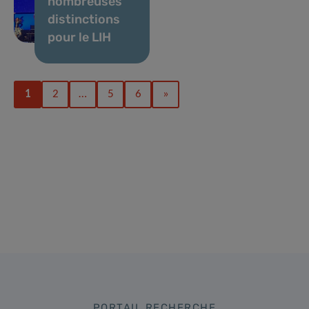
nombreuses
distinctions
pour le LIH
1
2
…
5
6
»
PORTAIL RECHERCHE