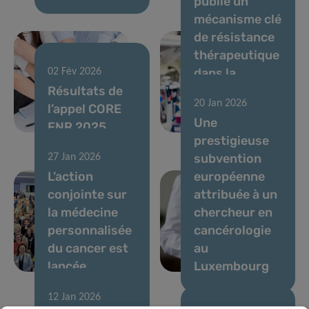
publie un
mécanisme clé
de résistance
thérapeutique
dans la
02 Fév 2026
Résultats de
leucémie
20 Jan 2026
l’appel CORE
myéloïde
Une
FNR 2025
aiguë
prestigieuse
subvention
27 Jan 2026
L’action
européenne
conjointe sur
attribuée à un
la médecine
chercheur en
personnalisée
cancérologie
du cancer est
au
lancée
Luxembourg
12 Jan 2026