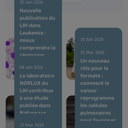
30 Juin 2026
Nouvelle
publication du
LIH dans
Leukemia :
mieux
10 Juin 2026
comprendre la
Courir pour
31 Mar 2026
rémission
soutenir la
Un nouveau
sans
recherche
rôle pour le
08 Juin 2026
traitement
contre le
Le laboratoire
formate :
dans la LMC
cancer
NORLUX du
comment le
LIH contribue
cancer
à une étude
reprogramme
publiée dans
les cellules
Nature sur
pulmonaires
l’évolution des
pour favoriser
17 Mar 2026
tumeurs
les