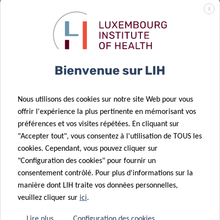
Préparation et
23 Oct 2025
X
reconfiguration
Projets de
du paysage
doctorat du
24 Sep 2025
immunitaire
LIH soutenus
L’Europe lance
du cancer du
par la bourse
CancerWatch:
Bienvenue sur LIH
cerveau
du Pélican
améliorer la
qualité et la
Nous utilisons des cookies sur notre site Web pour vous
04 Sep 2025
rapidité des
offrir l'expérience la plus pertinente en mémorisant vos
Le
données sur le
21 Oct 2025
préférences et vos visites répétées. En cliquant sur
Luxembourg
Faire avancer
cancer pour
"Accepter tout", vous consentez à l'utilisation de TOUS les
Institute of
la recherche
renforcer la
cookies. Cependant, vous pouvez cliquer sur
Health reçoit
sur le cancer
lutte contre le
"Configuration des cookies" pour fournir un
une
10 Sep 2025
pédiatrique
cancer
consentement contrôlé. Pour plus d'informations sur la
Identification
prestigieuse
manière dont LIH traite vos données personnelles,
d’une cible
subvention
veuillez cliquer sur
ici
.
prometteuse
européenne
pour
pour faire
Lire plus
Configuration des cookies