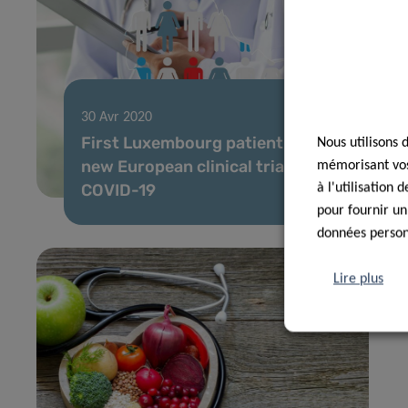
30 Avr 2020
First Luxembourg patient enrolled in
Nous utilisons 
new European clinical trial against
mémorisant vos 
COVID-19
à l'utilisation
pour fournir un
données personn
Lire plus