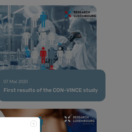
07 Mai 2020
First results of the CON-VINCE study
X