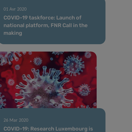
01 Avr 2020
COVID-19 taskforce: Launch of
national platform, FNR Call in the
making
26 Mar 2020
COVID-19: Research Luxembourg is