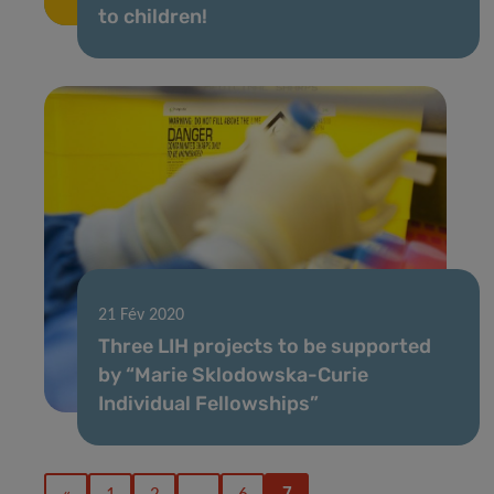
to children!
21 Fév 2020
Three LIH projects to be supported
by “Marie Sklodowska-Curie
Individual Fellowships”