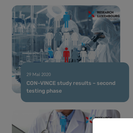
29 Mai 2020
CON-VINCE study results – second
testing phase