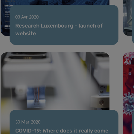
03 Avr 2020
Research Luxembourg – launch of
website
30 Mar 2020
COVID-19: Where does it really come