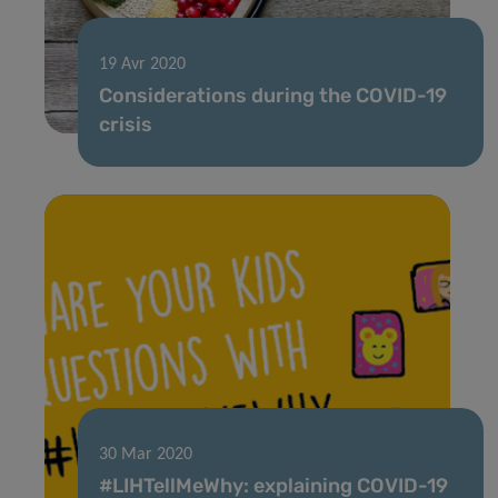
19 Avr 2020
Considerations during the COVID-19
crisis
30 Mar 2020
#LIHTellMeWhy: explaining COVID-19