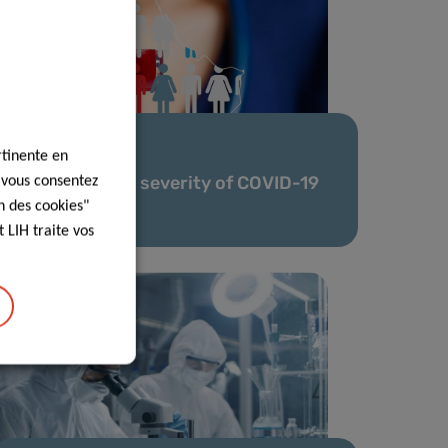
24 Avr 2020
rtinente en
Predicting the severity of COVID-19
, vous consentez
infection
n des cookies"
 LIH traite vos