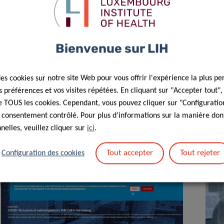
Bienvenue sur LIH
28 Avr 2020
des cookies sur notre site Web pour vous offrir l'expérience la plus pe
A deconfinement strategy framed by
préférences et vos visites répétées. En cliquant sur "Accepter tout"
health and research measures
 de TOUS les cookies. Cependant, vous pouvez cliquer sur "Configuratio
 consentement contrôlé. Pour plus d'informations sur la manière dont
elles, veuillez cliquer sur
ici
.
Tout accepter
Tout rejeter
Configuration des cookies