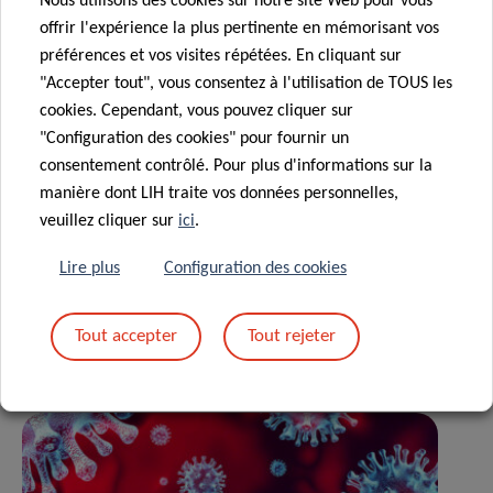
Nous utilisons des cookies sur notre site Web pour vous
offrir l'expérience la plus pertinente en mémorisant vos
préférences et vos visites répétées. En cliquant sur
For the latest news,
"Accepter tout", vous consentez à l'utilisation de TOUS les
please
cookies. Cependant, vous pouvez cliquer sur
visit
coronavirus.lih.lu
"Configuration des cookies" pour fournir un
consentement contrôlé. Pour plus d'informations sur la
manière dont LIH traite vos données personnelles,
veuillez cliquer sur
ici
.
Partagez sur
Lire plus
Configuration des cookies
Tout accepter
Tout rejeter
Actualités associées