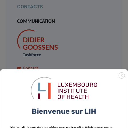
CONTACTS
COMMUNICATION
DIDIER
GOOSSENS
Taskforce
Contact
X
ARNAUD
D’AGOSTINI
LIH
Bienvenue sur LIH
Contact