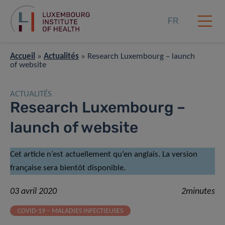
FR
Accueil
»
Actualités
»
Research Luxembourg – launch
of website
ACTUALITÉS
Research Luxembourg –
launch of website
Cet article n’est actuellement qu’en anglais. La version
française sera bientôt disponible.
03 avril 2020
2minutes
COVID-19 – MALADIES INFECTIEUSES