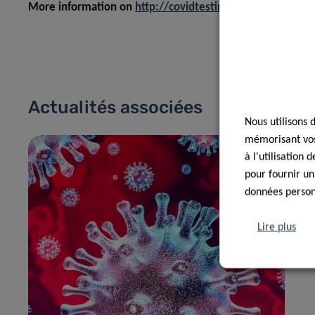
More information on
http://covidtesting.lu
Actualités associées
Nous utilisons 
mémorisant vos 
à l'utilisation
pour fournir un
données personn
Lire plus