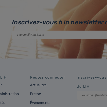
Inscrivez-vous à la newsletter 
 LIH
Restez connecter
Inscrivez-vous
on
Actualités
du LIH
inistration
Presse
ités
Événements