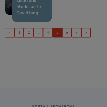
selon une
étude sur le
Covid long.
«
1
2
…
4
5
6
7
»
PORTAIL RECHERCHE