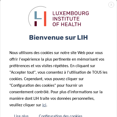
X
02 Août 2022
Mesurer ce qui
21 Juil 2022
importe aux
Hot Off the
Bienvenue sur LIH
patients
Menu
19 Juil 2022
Jusqu’à 88
01 Juin 2022
Nous utilisons des cookies sur notre site Web pour vous
polluants
Des femmes
offrir l'expérience la plus pertinente en mémorisant vos
différents
font entendre
préférences et vos visites répétées. En cliquant sur
trouvés dans
leur voix pour
"Accepter tout", vous consentez à l'utilisation de TOUS les
les cheveux
faire avancer
cookies. Cependant, vous pouvez cliquer sur
des enfants
la recherche
"Configuration des cookies" pour fournir un
luxembourgeois
sur le cancer
consentement contrôlé. Pour plus d'informations sur la
manière dont LIH traite vos données personnelles,
veuillez cliquer sur
ici
.
27 Mai 2022
18 Mai 2022
Promouvoir la
Une voix pour
Lire plus
Configuration des cookies