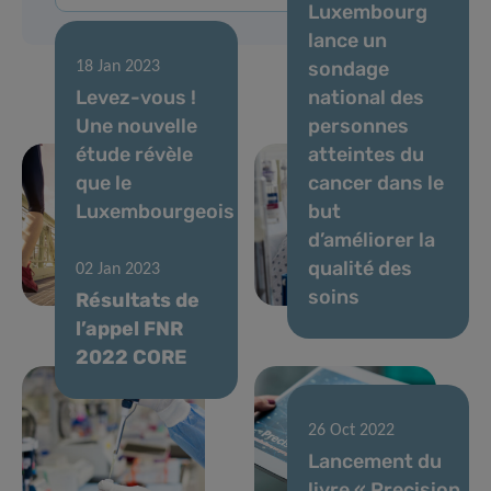
Luxembourg
lance un
sondage
18 Jan 2023
Levez-vous !
national des
Une nouvelle
personnes
étude révèle
atteintes du
que le
cancer dans le
Luxembourgeois
but
moyen passe
d’améliorer la
la moitié de la
qualité des
02 Jan 2023
journée assis
soins
Résultats de
l’appel FNR
2022 CORE
26 Oct 2022
Lancement du
livre « Precision