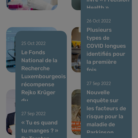
Health »
26 Oct 2022
Plusieurs
types de
25 Oct 2022
COVID longues
Le Fonds
identifiés pour
26 Oct 2022
National de la
Le son du
la première
Recherche
COVID-19
fois
Luxembourgeois
récompense
27 Sep 2022
Rejko Krüger
Nouvelle
du
enquête sur
département
les facteurs de
27 Sep 2022
de Médecine
risque pour la
« Tu es quand
Transversale
maladie de
tu manges ? »
Translationnelle
Parkinson