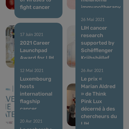
fight cancer
immunotherapy
26 Mai 2021
LIH cancer
research
17 Juin 2021
2021 Career
supported by
Launchpad
Schëfflenger
Award for LIH
Kriibshëllef
researcher
donation
12 Mai 2021
26 Avr 2021
Luxembourg
Le prix «
hosts
Marian Aldred
international
» de Think
flagship
Pink Lux
cancer
décerné à des
epidemiology
chercheurs du
20 Avr 2021
conference
LIH