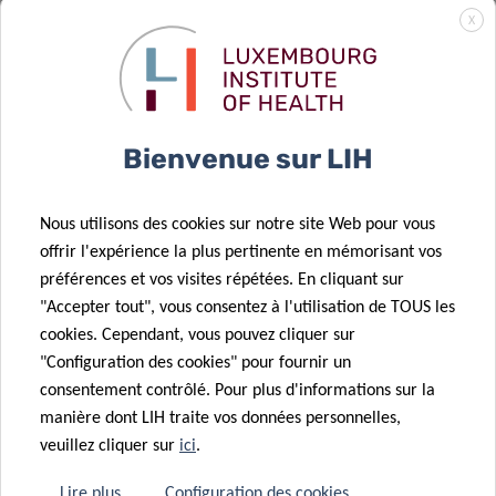
l’industrie
26 Fév 2021
X
Un soutien
pharmaceutique
important à la
pour renforcer
recherche sur
la recherche
le cancer du
translationnelle
Bienvenue sur LIH
LIH
au LIH
Nous utilisons des cookies sur notre site Web pour vous
02 Fév 2021
14 Jan 2021
offrir l'expérience la plus pertinente en mémorisant vos
Former la
Les
préférences et vos visites répétées. En cliquant sur
prochaine
chercheurs du
"Accepter tout", vous consentez à l'utilisation de TOUS les
génération de
Télévie «
cookies. Cependant, vous pouvez cliquer sur
scientifiques
retournent au
"Configuration des cookies" pour fournir un
translationnels
laboratoire » !
consentement contrôlé. Pour plus d'informations sur la
10 Déc 2020
manière dont LIH traite vos données personnelles,
28 Sep 2020
Des
veuillez cliquer sur
ici
.
Roche Pharma
collaborations
soutient le
transfrontalières
11 Déc 2020
Lire plus
Configuration des cookies