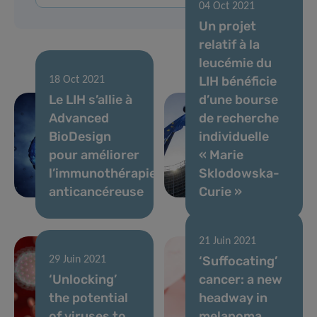
04 Oct 2021
Un projet
relatif à la
leucémie du
LIH bénéficie
18 Oct 2021
Le LIH s’allie à
d’une bourse
Advanced
de recherche
BioDesign
individuelle
pour améliorer
« Marie
l’immunothérapie
Sklodowska-
anticancéreuse
Curie »
21 Juin 2021
‘Suffocating’
29 Juin 2021
‘Unlocking’
cancer: a new
the potential
headway in
of viruses to
melanoma