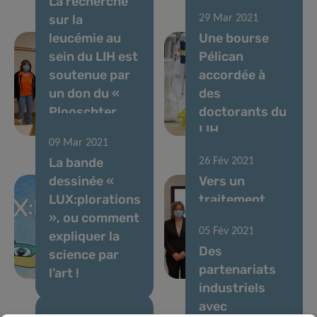
La recherche
sur la
29 Mar 2021
leucémie au
Une bourse
sein du LIH est
Pélican
soutenue par
accordée à
un don du «
des
Plooschter
doctorants du
Projet »
LIH
09 Mar 2021
La bande
26 Fév 2021
dessinée «
Vers un
LUX:plorations
traitement
», ou comment
personnalisé
05 Fév 2021
expliquer la
des tumeurs
Des
science par
cérébrales
partenariats
l’art !
récidivantes
industriels
avec