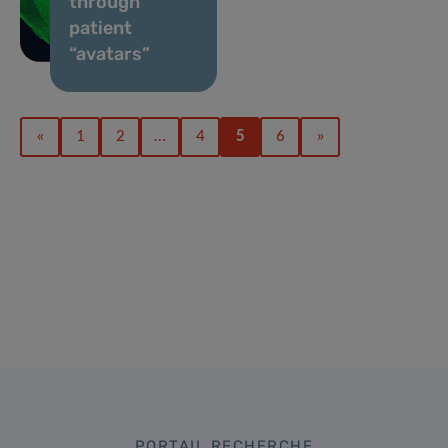
through
patient
“avatars”
«
1
2
…
4
5
6
»
PORTAIL RECHERCHE