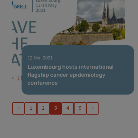
12 Mai 2021
Luxembourg hosts international
flagship cancer epidemiology
conference
«
1
2
3
4
5
»