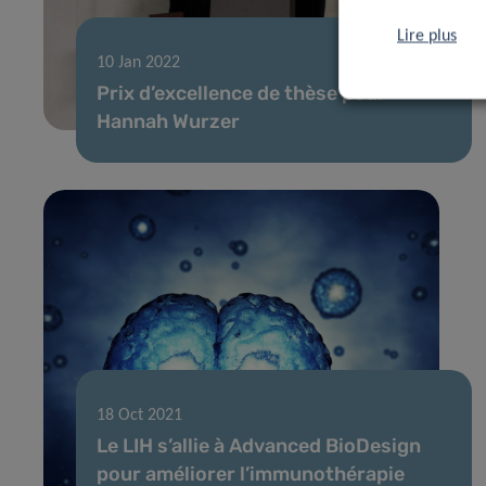
Lire plus
10 Jan 2022
Prix d’excellence de thèse pour
Hannah Wurzer
18 Oct 2021
Le LIH s’allie à Advanced BioDesign
pour améliorer l’immunothérapie