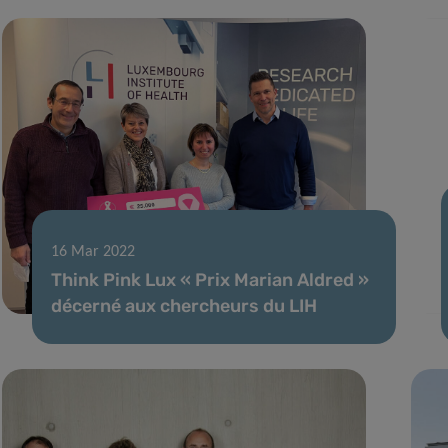
16 Mar 2022
Think Pink Lux « Prix Marian Aldred »
décerné aux chercheurs du LIH