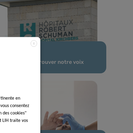
X
24 Jan 2022
Un allié pour trouver notre voix
rtinente en
, vous consentez
n des cookies"
 LIH traite vos