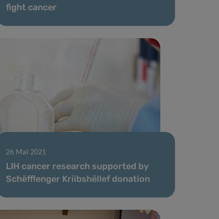
fight cancer
26 Mai 2021
LIH cancer research supported by
Schëfflenger Kriibshëllef donation