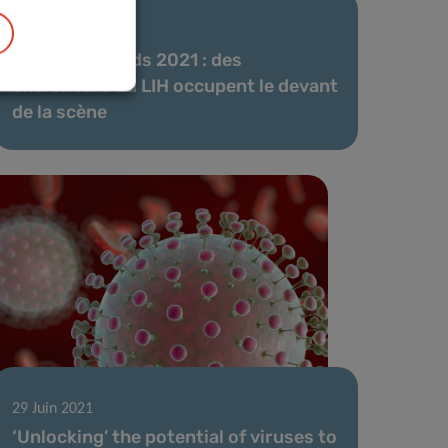
22 Oct 2021
Les FNR Awards 2021 : des
chercheurs du LIH occupent le devant
de la scène
29 Juin 2021
‘Unlocking’ the potential of viruses to