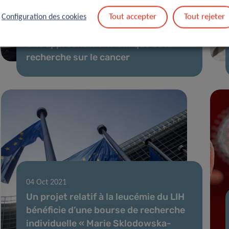
Tout accepter
Tout rejeter
Configuration des cookies
03 Jan 2022
Une approche multi-omique de la
recherche sur le cancer
04 Oct 2021
Un projet relatif à la leucémie du LIH
bénéficie d’une bourse de recherche
individuelle « Marie Sklodowska-