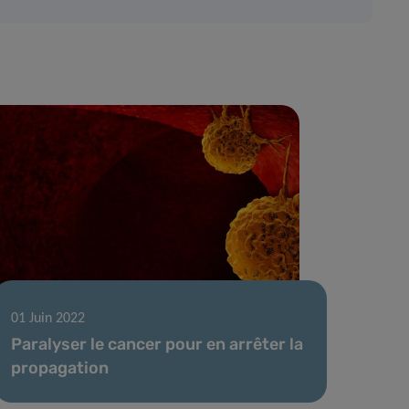
01 Juin 2022
Paralyser le cancer pour en arrêter la
propagation