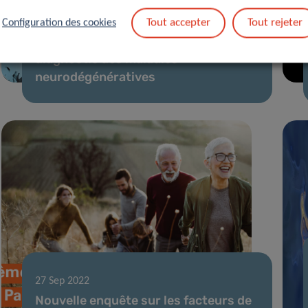
30 Mai 2023
Tout accepter
Tout rejeter
Configuration des cookies
Un nouveau test sanguin pour le
diagnostic des maladies
neurodégénératives
27 Sep 2022
Nouvelle enquête sur les facteurs de