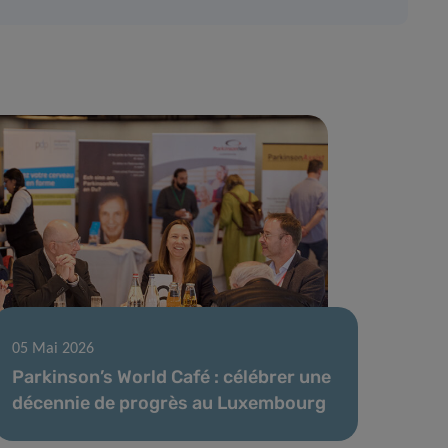
05 Mai 2026
Parkinson’s World Café : célébrer une
décennie de progrès au Luxembourg