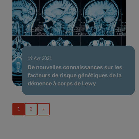
19 Avr 2021
De nouvelles connaissances sur les
facteurs de risque génétiques de la
démence à corps de Lewy
1
2
»