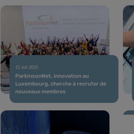
15 Juil 2025
ParkinsonNet, innovation au
Luxembourg, cherche à recruter de
nouveaux membres