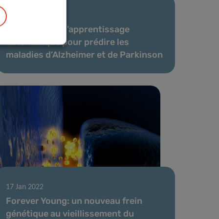
23 Jan 2023
Utilisation de l’apprentissage
automatique pour prédire les
maladies d’Alzheimer et de Parkinson
17 Jan 2022
Forever Young: un nouveau frein
génétique au vieillissement du