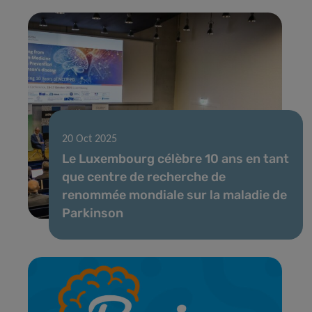
20 Oct 2025
Le Luxembourg célèbre 10 ans en tant
que centre de recherche de
renommée mondiale sur la maladie de
Parkinson