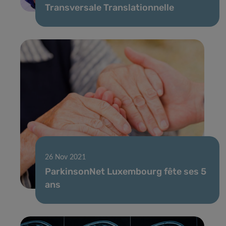
Transversale Translationnelle
26 Nov 2021
ParkinsonNet Luxembourg fête ses 5
ans