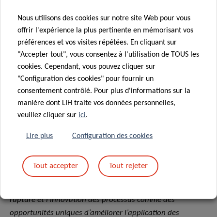
la santé de précision et investi dans la mission de devenir
Nous utilisons des cookies sur notre site Web pour vous
une référence de premier plan en Europe pour la
offrir l'expérience la plus pertinente en mémorisant vos
traduction de l’excellence scientifique en avantages
préférences et vos visites répétées. En cliquant sur
significatifs pour les patients.
"Accepter tout", vous consentez à l'utilisation de TOUS les
cookies. Cependant, vous pouvez cliquer sur
Le LIH place le patient au cœur de toutes ses activités,
"Configuration des cookies" pour fournir un
animé par une obligation collective envers la société
consentement contrôlé. Pour plus d'informations sur la
d’utiliser les connaissances et les technologies issues de la
manière dont LIH traite vos données personnelles,
recherche sur les données dérivées des patients pour avoir
veuillez cliquer sur
ici
.
un impact direct sur la santé des personnes. Ses équipes
Lire plus
Configuration des cookies
dévouées de chercheurs multidisciplinaires visent
l’excellence, en générant des connaissances pertinentes
liées aux maladies immunitaires et au cancer.
Tout accepter
Tout rejeter
L’institut considère les collaborations, les technologies de
rupture et l’innovation des processus comme des
opportunités uniques d’améliorer l’application des