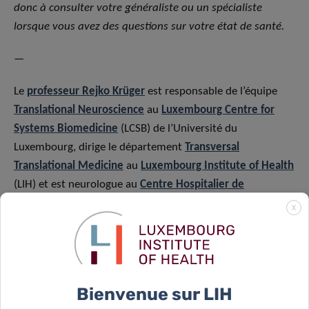
donc à consulter votre généraliste ou un spécialiste
lorsque vous avez des questions sur votre état de santé.
—
Le
professeur Rejko Krüger
est responsable de l’équipe
Translational Neuroscience
au
Luxembourg Centre for
Systems Biomedicine
(LCSB) de l’Université du
Luxembourg, dirige le département
Transversal
Translational Medicine
au
Luxembourg Institute of Health
(LIH) et est neurologue au
Centre Hospitalier de
Luxembourg
(CHL).
X
A propos du Luxembourg Institute of Health: Research
dedicated to life
Le Luxembourg Institute of Health (LIH) est un
Bienvenue sur LIH
établissement public de recherche biomédicale focalisé sur