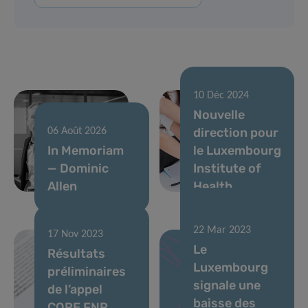
10 Déc 2024
Nouvelle
direction pour
06 Août 2026
In Memoriam
le Luxembourg
— Dominic
Institute of
Allen
Health
04 Sep 2023
22 Mar 2023
Action
17 Nov 2023
Le
Résultats
commune
Luxembourg
préliminaires
CraNE : le
signale une
de l’appel
dernier projet
baisse des
CORE FNR
européen sur