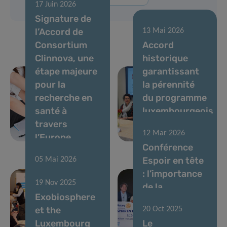
17 Juin 2026
Signature de
l’Accord de
13 Mai 2026
Consortium
Accord
Clinnova, une
historique
étape majeure
garantissant
pour la
la pérennité
recherche en
du programme
santé à
luxembourgeois
travers
sur la maladie
12 Mar 2026
l’Europe
de Parkinson
Conférence
Espoir en tête
05 Mai 2026
Parkinson’s
: l’importance
19 Nov 2025
World Café :
de la
Exobiosphere
célébrer une
philanthropie
et the
20 Oct 2025
décennie de
dans la
Luxembourg
Le
progrès au
recherche sur