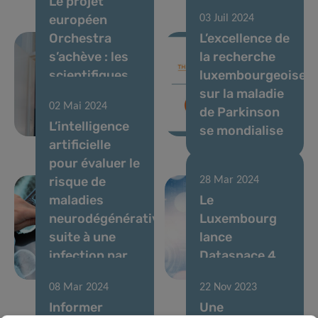
Le projet
européen
03 Juil 2024
Orchestra
L’excellence de
s’achève : les
la recherche
scientifiques
luxembourgeoise
se mobilisent
sur la maladie
02 Mai 2024
contre les
de Parkinson
L’intelligence
pandémies
se mondialise
artificielle
pour évaluer le
risque de
28 Mar 2024
maladies
Le
neurodégénératives
Luxembourg
suite à une
lance
infection par
Dataspace 4
COVID-19
Health
08 Mar 2024
22 Nov 2023
Informer
Une