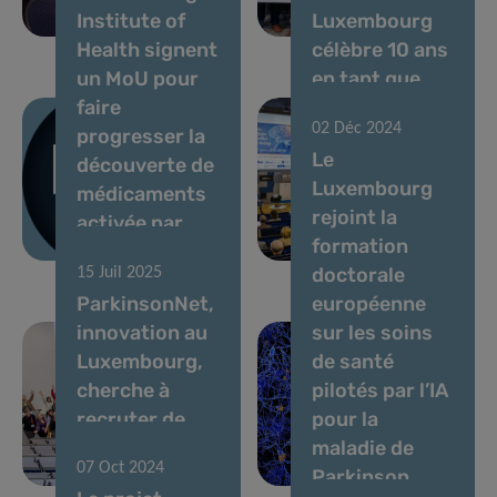
Institute of
Luxembourg
Luxembourg
le cerveau
Health signent
célèbre 10 ans
un MoU pour
en tant que
faire
centre de
02 Déc 2024
progresser la
recherche de
Le
découverte de
renommée
Luxembourg
médicaments
mondiale sur
rejoint la
activée par
la maladie de
formation
l’espace
Parkinson
doctorale
15 Juil 2025
ParkinsonNet,
européenne
innovation au
sur les soins
Luxembourg,
de santé
cherche à
pilotés par l’IA
recruter de
pour la
nouveaux
maladie de
07 Oct 2024
membres
Parkinson