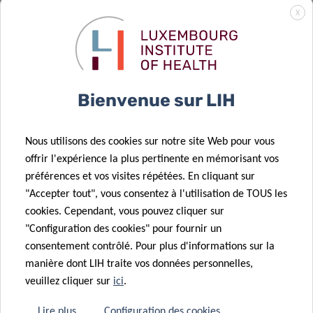
l’élaboration
découverte
X
des politiques
luxembourgeoise
pour résoudre
fait avancer le
les problèmes
diagnostic de
12 Juil 2023
de santé de
la maladie de
Création d’un
Bienvenue sur LIH
demain
Parkinson
pôle de santé
02 Oct 2023
Le
numérique au
Nous utilisons des cookies sur notre site Web pour vous
Luxembourg
Luxembourg :
offrir l'expérience la plus pertinente en mémorisant vos
renouvelle son
le LIH et Expon
préférences et vos visites répétées. En cliquant sur
engagement
Capital
"Accepter tout", vous consentez à l'utilisation de TOUS les
contre les
signent un
cookies. Cependant, vous pouvez cliquer sur
maladies
accord de
"Configuration des cookies" pour fournir un
neurodégénératives
collaboration
consentement contrôlé. Pour plus d'informations sur la
02 Mai 2023
manière dont LIH traite vos données personnelles,
Un algorithme
30 Mai 2023
veuillez cliquer sur
ici
.
Un nouveau
de « deep-
test sanguin
learning »
Lire plus
Configuration des cookies