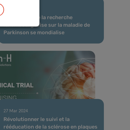
03 Juil 2024
L’excellence de la recherche
luxembourgeoise sur la maladie de
Parkinson se mondialise
27 Mar 2024
Révolutionner le suivi et la
rééducation de la sclérose en plaques