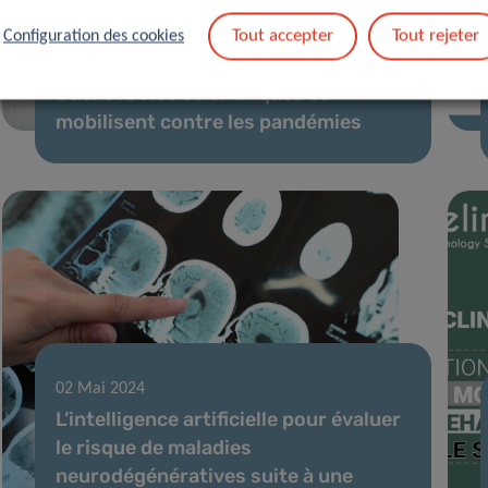
07 Oct 2024
Tout accepter
Tout rejeter
Configuration des cookies
Le projet européen Orchestra
s’achève : les scientifiques se
mobilisent contre les pandémies
02 Mai 2024
L’intelligence artificielle pour évaluer
le risque de maladies
neurodégénératives suite à une