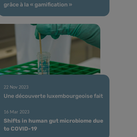
grâce à la « gamification »
22 Nov 2023
Une découverte luxembourgeoise fait
avancer le diagnostic de la maladie de
Parkinson
16 Mar 2023
Shifts in human gut microbiome due
to COVID-19