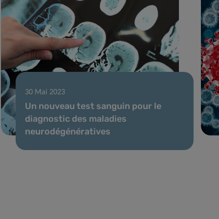
30 Mai 2023
Un nouveau test sanguin pour le
diagnostic des maladies
neurodégénératives