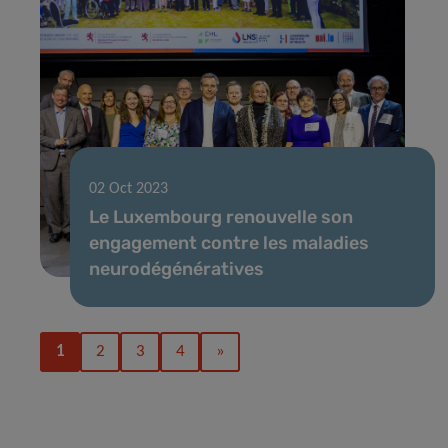
02 Oct 2023
Le Luxembourg renouvelle son
engagement contre les maladies
neurodégénératives
1
2
3
4
»