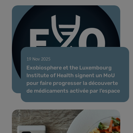
19 Nov 2025
Exobiosphere et the Luxembourg
Institute of Health signent un MoU
pour faire progresser la découverte
de médicaments activée par l’espace