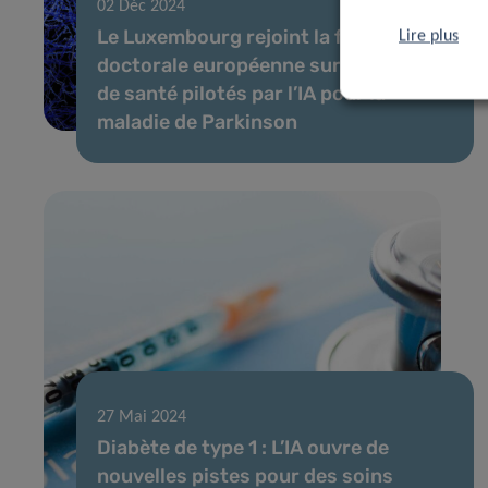
02 Déc 2024
Le Luxembourg rejoint la formation
Lire plus
doctorale européenne sur les soins
de santé pilotés par l’IA pour la
maladie de Parkinson
27 Mai 2024
Diabète de type 1 : L’IA ouvre de
nouvelles pistes pour des soins