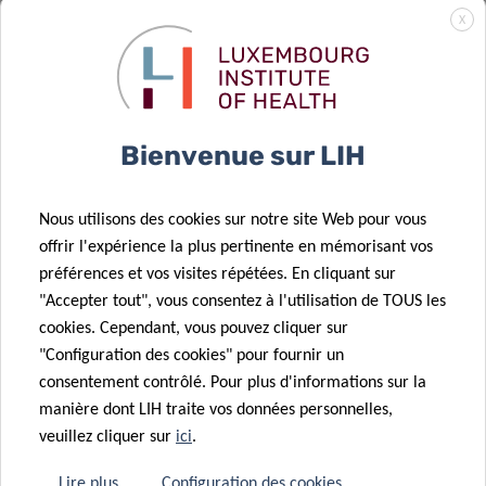
s’avère crucial
l’UE pour
X
pour la
accélérer
fonction des
l’élimination
cellules
des hépatites
tueuses
B et C en
09 Fév 2026
Bienvenue sur LIH
naturelles
milieu carcéral
La recherche
19 Fév 2026
Progrès dans
inclusive des
Nous utilisons des cookies sur notre site Web pour vous
le diagnostic
patients met
offrir l'expérience la plus pertinente en mémorisant vos
de précision
en lumière le
préférences et vos visites répétées. En cliquant sur
des allergies
retour au
"Accepter tout", vous consentez à l'utilisation de TOUS les
aux animaux –
travail après
cookies. Cependant, vous pouvez cliquer sur
point de vue
un cancer du
"Configuration des cookies" pour fournir un
d’expert
sein
consentement contrôlé. Pour plus d'informations sur la
06 Fév 2026
manière dont LIH traite vos données personnelles,
Nouveau
veuillez cliquer sur
ici
.
rapport sur la
surveillance
Lire plus
Configuration des cookies