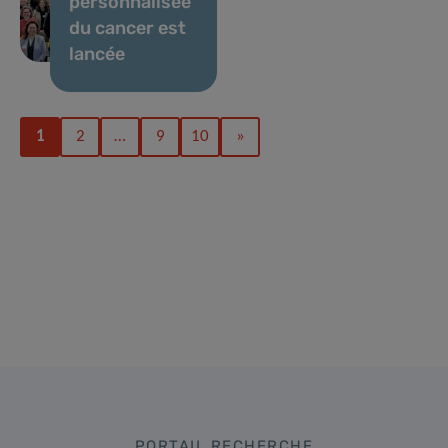
personnalisée
du cancer est
lancée
1
2
…
9
10
»
PORTAIL RECHERCHE