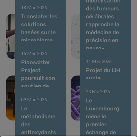
modélisation
des tumeurs
18 Mar 2026
Translater les
cérébrales
solutions
rapproche la
basées sur le
médecine de
microbiome
précision en
pour la santé
neuro-
16 Mar 2026
intestinale
oncologie
Plooschter
11 Mar 2026
Project
Projet du LIH
poursuit son
sur le
soutien de
microbiome
23 Fév 2026
longue date au
soutenu par
Le
09 Mar 2026
Tumor Stroma
une bourse
Le
Luxembourg
Interactions
postdoctorale
métabolisme
mène le
Group
MSCA
des
premier
antioxydants
échange de