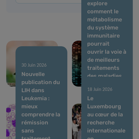
explore
comment le
métabolisme
du système
immunitaire
pourrait
ouvrir la voie à
de meilleurs
05 Août 2026
30 Juin 2026
Circulation du
traitements
Nouvelle
virus Usutu,
des maladies
publication du
juillet 2026
auto-immunes
LIH dans
18 Juin 2026
Leukemia :
Le
mieux
Luxembourg
comprendre la
au cœur de la
rémission
recherche
sans
internationale
traitement
en