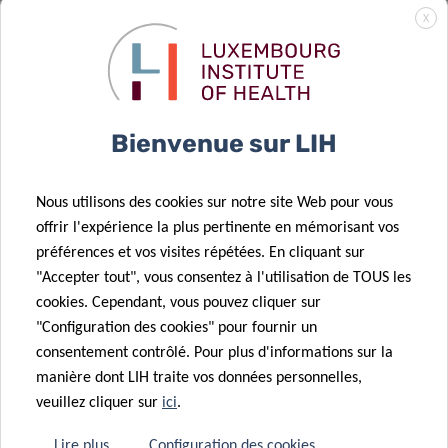
Projet
décroche une
X
renforce son
bourse Marie
soutien au
Curie pour une
groupe TSI
étude en
avec un
immunothérapie
Bienvenue sur LIH
nouveau don
du cancer
18 Fév 2025
06 Fév 2025
Une
Le LIH et
Nous utilisons des cookies sur notre site Web pour vous
chercheuse en
BIOCODEX
offrir l'expérience la plus pertinente en mémorisant vos
cancérologie
unissent leurs
préférences et vos visites répétées. En cliquant sur
du LIH reçoit
forces pour
"Accepter tout", vous consentez à l'utilisation de TOUS les
la prestigieuse
améliorer le
cookies. Cependant, vous pouvez cliquer sur
20 Jan 2025
bourse Marie
traitement du
"Configuration des cookies" pour fournir un
Le
Curie
cancer
consentement contrôlé. Pour plus d'informations sur la
« Programme
14 Jan 2025
manière dont LIH traite vos données personnelles,
mammographie »:
Les premiers
veuillez cliquer sur
ici
.
un outil
résultats de
essentiel pour
l’enquête sur
Lire plus
Configuration des cookies