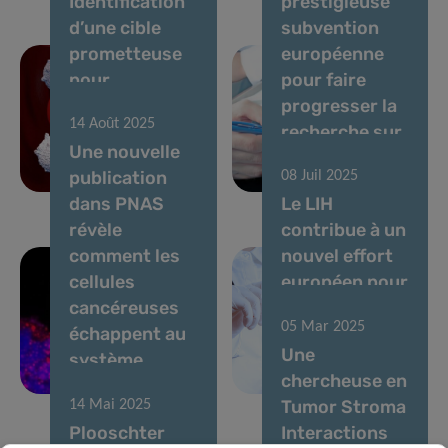
Identification
prestigieuse
d’une cible
subvention
prometteuse
européenne
pour
pour faire
l’immunothérapie
progresser la
14 Août 2025
contre une
recherche sur
Une nouvelle
leucémie
le cancer du
publication
08 Juil 2025
incurable
cerveau
dans PNAS
Le LIH
révèle
contribue à un
comment les
nouvel effort
cellules
européen pour
cancéreuses
améliorer
05 Mar 2025
échappent au
l’accès aux
Une
système
données sur le
chercheuse en
immunitaire
cancer
Tumor Stroma
14 Mai 2025
Plooschter
Interactions