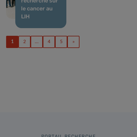
recherche sur
le cancer au
LIH
1
2
…
4
5
»
PORTAIL RECHERCHE