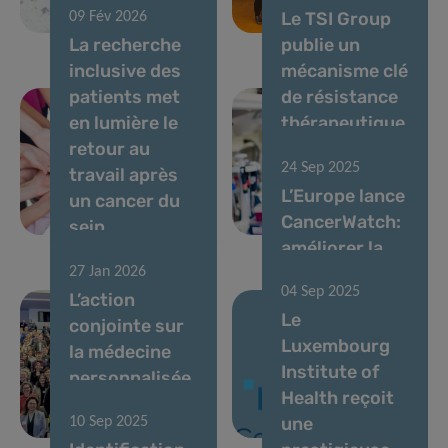
Le TSI Group
09 Fév 2026
oncologie
Group
La recherche
publie un
inclusive des
mécanisme clé
patients met
de résistance
en lumière le
thérapeutique
retour au
dans la
24 Sep 2025
travail après
leucémie
L’Europe lance
un cancer du
myéloïde
CancerWatch:
sein
aiguë
améliorer la
qualité et la
27 Jan 2026
04 Sep 2025
L’action
rapidité des
Le
conjointe sur
données sur le
Luxembourg
la médecine
cancer pour
Institute of
personnalisée
renforcer la
Health reçoit
du cancer est
lutte contre le
une
10 Sep 2025
lancée
cancer