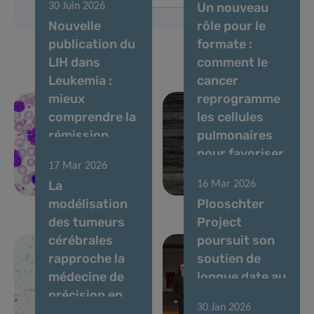
Un nouveau
30 Juin 2026
Nouvelle
rôle pour le
publication du
formate :
LIH dans
comment le
Leukemia :
cancer
mieux
reprogramme
comprendre la
les cellules
rémission
pulmonaires
sans
pour favoriser
17 Mar 2026
traitement
les
La
16 Mar 2026
dans la LMC
métastases
modélisation
Plooschter
des tumeurs
Project
cérébrales
poursuit son
rapproche la
soutien de
médecine de
longue date au
précision en
Tumor Stroma
30 Jan 2026
neuro-
Interactions