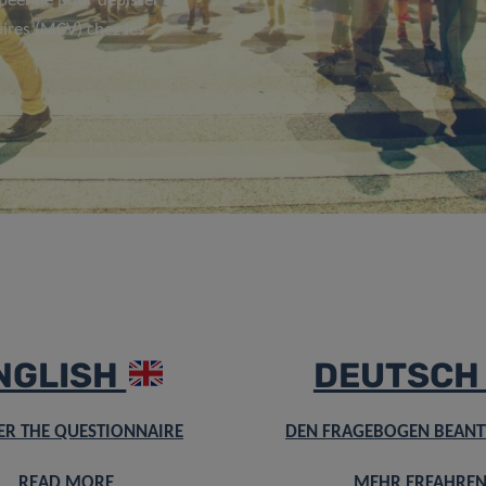
péenne pour dépister et
aires (MCV) chez les
NGLISH
DEUTSC
R THE QUESTIONNAIRE
DEN FRAGEBOGEN BEAN
READ MORE
MEHR ERFAHRE