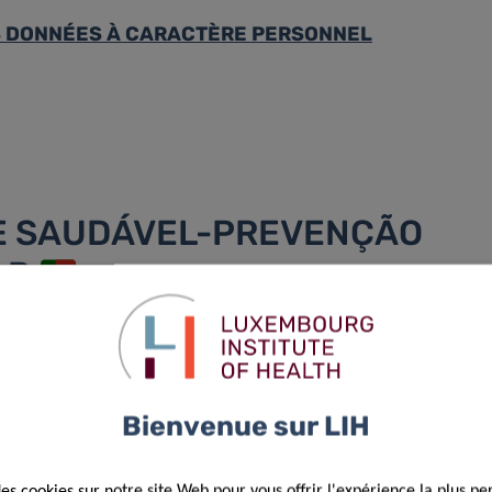
S DONNÉES À CARACTÈRE PERSONNEL
E SAUDÁVEL-PREVENÇÃO
AR
úde da União Europeia (2014-2020) e pela Direção de
 (LIH) trabalha juntamente com a Direção de Saúde para
Bienvenue sur LIH
m os médicos de clínica geral do Luxemburgo e faz parte de
rdiovasculares no Luxemburgo.
des cookies sur notre site Web pour vous offrir l'expérience la plus pe