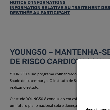
NOTICE D’INFORMATIONS
INFORMATION RELATIVE AU TRAITEMENT DE
DESTINÉE AU PARTICIPANT
YOUNG50 – MANTENHA-S
DE RISCO CARDIOVASCUL
YOUNG50 é um programa cofinanciado pelo Programa de Sa
Saúde do Luxemburgo. O Instituto de Saúde de Luxemburgo
realizar o estudo.
O estudo YOUNG50 é conduzido em estreita colaboração co
um futuro plano nacional sobre doenças neurológicas e ca
Nous utilisons 