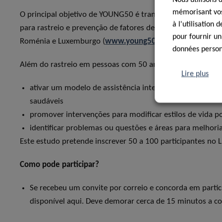
mémorisant vos 
O principal objetivo de YOUNG50 é transferir e adaptar 
à l'utilisation
para rastreio e prevenção de fatores de risco de DCV em p
pour fournir un
Roménia e Luxemburgo (
www.young50.eu
).
données personn
Além do rastreio em pessoas com 50 anos, o projeto visa:
Lire plus
ativar um modelo de assistência integrado para ajudar a
saudáveis
promover intervenções para modificar estilos de vida p
identificar problemas ou questões e áreas para melhori
Este estudo pretende inscrever 50 a 100 participantes no
Como pode participar?
Se recebeu um convite por correio e concorda em partici
disponível aqui. Deve demorar cerca de 15 minutos a con