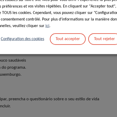
préférences et vos visites répétées. En cliquant sur "Accepter tout"
um programa de saúde pública italiano chamado CARDIO50,
 de TOUS les cookies. Cependant, vous pouvez cliquer sur "Configuratio
essoas com 50 anos, em três países europeus: Lituânia,
 consentement contrôlé. Pour plus d'informations sur la manière dont
elles, veuillez cliquer sur
ici
.
Tout accepter
Tout rejeter
Configuration des cookies
 modificar ou reduzir fatores de risco em indivíduos
ouco saudáveis
a do programa.
 Luxemburgo.
par, preencha o questionário sobre o seu estilo de vida
cluir.