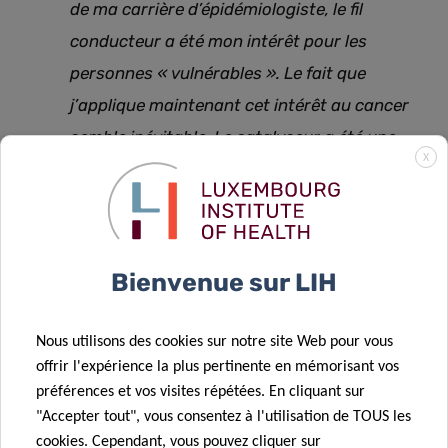
de ma carrière d’épidémiologiste, le fil
conducteur a été mon intérêt pour les
personnes « vulnérables ». Le fait que
j’applique maintenant cet intérêt au cancer
semble inévitable. Le catalyseur a été une
X
expérience personnelle ; mon père est décédé
d’un cancer du poumon lorsque j’avais
seulement 17 ans. Quand j’ai commencé à
travailler dans le domaine du cancer, j’ai été
Bienvenue sur LIH
surprise de constater que les personnes
âgées étaient relativement négligées dans la
Nous utilisons des cookies sur notre site Web pour vous
recherche. Demain, beaucoup d’entre nous
offrir l'expérience la plus pertinente en mémorisant vos
vieilliront et pourraient être confrontés au
préférences et vos visites répétées. En cliquant sur
"Accepter tout", vous consentez à l'utilisation de TOUS les
cancer. Nous méritons tous la meilleure prise
cookies. Cependant, vous pouvez cliquer sur