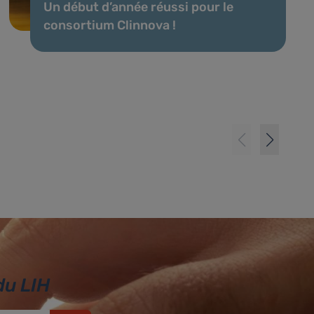
Un début d’année réussi pour le
consortium Clinnova !
du LIH