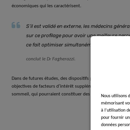
économiques qui les caractérisent.
S’il est validé en externe, les médecins génér
sur ce profilage pour avoir une meilleure per
ce fait optimiser simultanément plusieurs p
conclut le D
Fagherazzi.
r
Dans de futures études, des dispositifs portables pourraien
objectives de facteurs d’intérêt supplémentaires, tels que l
sommeil, qui pourraient constituer des informations préci
Nous utilisons 
mémorisant vos 
à l'utilisation
pour fournir un
données personn