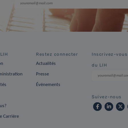
 LIH
Restez connecter
Inscrivez-vous
on
Actualités
du LIH
inistration
Presse
ités
Événements
s
Suivez-nous
us?
e Carrière