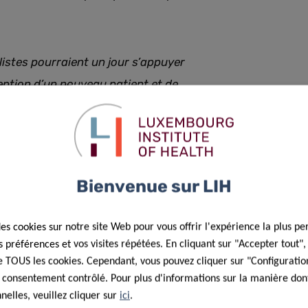
alistes pourraient un jour s’appuyer
ception d’un nouveau patient et de
aramètres cardiométaboliques
,
Bienvenue sur LIH
t également être utilisés pour recueillir des mesures
’activité physique, la santé mentale et la qualité du
euses pour compléter l’analyse en grappe.
des cookies sur notre site Web pour vous offrir l'expérience la plus pe
préférences et vos visites répétées. En cliquant sur "Accepter tout"
 de TOUS les cookies. Cependant, vous pouvez cliquer sur "Configuratio
 consentement contrôlé. Pour plus d'informations sur la manière dont
elles, veuillez cliquer sur
ici
.