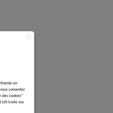
X
rtinente en
, vous consentez
n des cookies"
 LIH traite vos