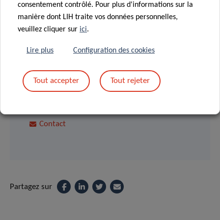
consentement contrôlé. Pour plus d'informations sur la
manière dont LIH traite vos données personnelles,
veuillez cliquer sur
ici
.
SCIENTIFIC CONTACT
Lire plus
Configuration des cookies
MAXIMILIAN
Tout accepter
Tout rejeter
FÜNFGELD
Chief Medical Information Officer
Contact
Partagez sur