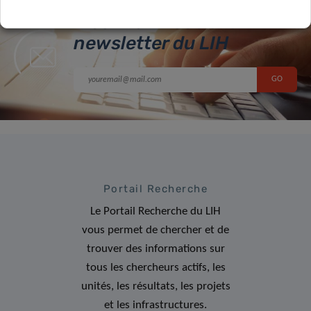
Inscrivez-vous à la
newsletter du LIH
Portail Recherche
Le Portail Recherche du LIH
vous permet de chercher et de
trouver des informations sur
tous les chercheurs actifs, les
unités, les résultats, les projets
et les infrastructures.