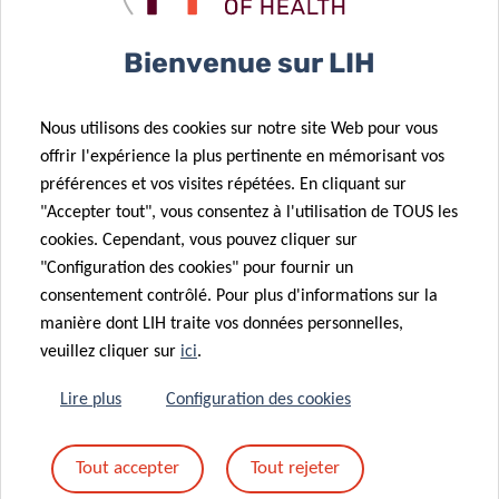
Bienvenue sur LIH
Un nouveau rôle pour le formate :
comment le cancer reprogramme les
Nous utilisons des cookies sur notre site Web pour vous
cellules pulmonaires pour favoriser les
offrir l'expérience la plus pertinente en mémorisant vos
métastases
préférences et vos visites répétées. En cliquant sur
"Accepter tout", vous consentez à l'utilisation de TOUS les
cookies. Cependant, vous pouvez cliquer sur
"Configuration des cookies" pour fournir un
consentement contrôlé. Pour plus d'informations sur la
manière dont LIH traite vos données personnelles,
TOUTES LES ACTUALITÉS
veuillez cliquer sur
ici
.
Lire plus
Configuration des cookies
Tout accepter
Tout rejeter