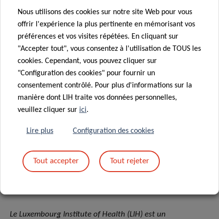
peanut allergy during food-allergic reactions » (DOI :
Nous utilisons des cookies sur notre site Web pour vous
10.1111/all.15408).
offrir l'expérience la plus pertinente en mémorisant vos
préférences et vos visites répétées. En cliquant sur
Financement et collaborations
"Accepter tout", vous consentez à l'utilisation de TOUS les
cookies. Cependant, vous pouvez cliquer sur
Cette étude a été soutenue par le Fonds national de la
"Configuration des cookies" pour fournir un
recherche du Luxembourg sur les subventions du
consentement contrôlé. Pour plus d'informations sur la
programme PRIDE/11012546/NEXTIMMUNE (JK, GM, CH,
manière dont LIH traite vos données personnelles,
MO, AK) et PRIDE17/11823097/MICROH (RC, AK) ;
veuillez cliquer sur
ici
.
soutenue par la subvention du Consortium de médecine
personnalisée APSIS, PMC/2017/02 (AK) et par des fonds
Lire plus
Configuration des cookies
intra-muros du ministère de l’Enseignement supérieur et
de la Recherche (MESR), Luxembourg (AC, CH, MO, AK).
Tout accepter
Tout rejeter
A propos du Luxembourg Institute of Health: Research
dedicated to life
Le Luxembourg Institute of Health (LIH) est un