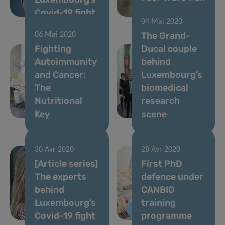
Covid-19 fight
results
04 Mai 2020
The Grand-
06 Mai 2020
Fighting
Ducal couple
Autoimmunity
behind
and Cancer:
Luxembourg’s
The
biomedical
Nutritional
research
Key
scene
30 Avr 2020
28 Avr 2020
[Article series]
First PhD
The experts
defence under
behind
CANBIO
Luxembourg’s
training
Covid-19 fight
programme