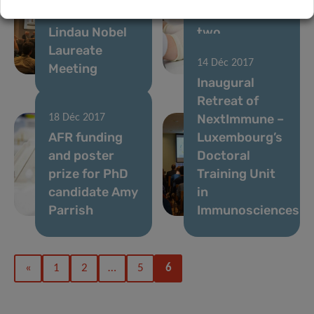
the 2018
metabolism in
Lindau Nobel
two
Laureate
prestigious
14 Déc 2017
Meeting
reviews
Inaugural
Retreat of
NextImmune –
18 Déc 2017
AFR funding
Luxembourg’s
and poster
Doctoral
prize for PhD
Training Unit
candidate Amy
in
Parrish
Immunosciences
«
1
2
…
5
6