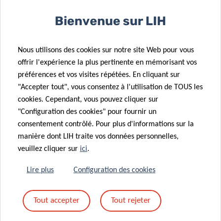
European
International
Regional
recognition
Bienvenue sur LIH
Reference
for
Laboratory for
Luxembourg
Nous utilisons des cookies sur notre site Web pour vous
Measles and
allergy
offrir l'expérience la plus pertinente en mémorisant vos
Rubella at LIH
research
préférences et vos visites répétées. En cliquant sur
01 Juil 2019
"Accepter tout", vous consentez à l'utilisation de TOUS les
LIH
26 Juin 2019
cookies. Cependant, vous pouvez cliquer sur
allergology
NextImmune
"Configuration des cookies" pour fournir un
researchers
PhD retreat
consentement contrôlé. Pour plus d'informations sur la
distinguished
2019: insights
manière dont LIH traite vos données personnelles,
05 Avr 2018
at Europe’s
into hot
veuillez cliquer sur
ici
.
LIH
13 Août 2018
largest allergy
immunology
LIH PhD
researchers
conference
topics
Lire plus
Configuration des cookies
candidate
report the
made 39
current
Tout accepter
Tout rejeter
inspiring
knowledge on
encounters at
immune-