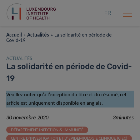
FR
Accueil
»
Actualités
»
La solidarité en période de
Covid-19
ACTUALITÉS
La solidarité en période de Covid-
19
Veuillez noter qu’à l’exception du titre et du résumé, cet
article est uniquement disponible en anglais.
30 novembre 2020
3minutes
DÉPARTEMENT INFECTION & IMMUNITÉ
CENTRE D’INVESTIGATION ET D’EPIDÉMIOLOGIE CLINIQUE (CIEC)