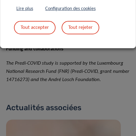
Lire plus
Configuration des cookies
Partagez sur
Tout accepter
Tout rejeter
Funding and collaborations
The Predi-COVID study is supported by the Luxembourg
National Research Fund (FNR) (Predi-COVID, grant number
14716273) and the André Losch Foundation.
Actualités associées