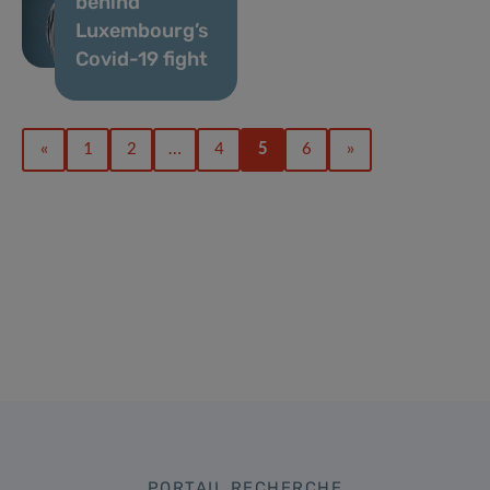
behind
Luxembourg’s
Covid-19 fight
«
1
2
…
4
5
6
»
PORTAIL RECHERCHE