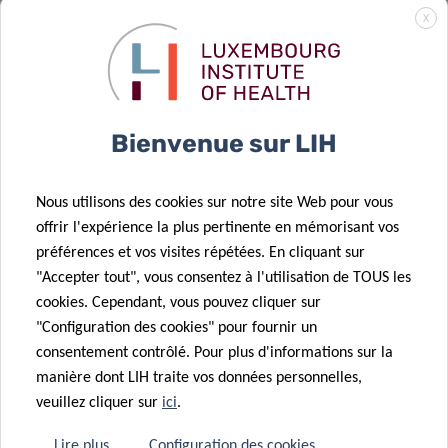
Quel est le lien
X
entre le
microbiome
24 Nov 2020
Predi-COVID
intestinal et
12 Nov 2020
preliminary
les allergies
Innovative
07 Août 2020
Bienvenue sur LIH
results
alimentaires ?
machine-
Des étudiants
learning
de la
Nous utilisons des cookies sur notre site Web pour vous
approach for
Luxembourg
offrir l'expérience la plus pertinente en mémorisant vos
future
Tech School
préférences et vos visites répétées. En cliquant sur
diagnostic
soutiennent
"Accepter tout", vous consentez à l'utilisation de TOUS les
advances in
les efforts de
cookies. Cependant, vous pouvez cliquer sur
Parkinson’s
lutte contre la
"Configuration des cookies" pour fournir un
disease
Covid-19
consentement contrôlé. Pour plus d'informations sur la
17 Juin 2020
manière dont LIH traite vos données personnelles,
New Full
veuillez cliquer sur
ici
.
Professorship
in Immunology
19 Juin 2020
Lire plus
Configuration des cookies