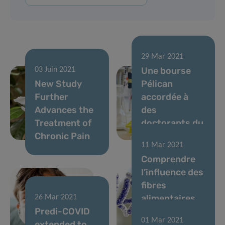
29 Mar 2021
Une bourse
03 Juin 2021
New Study
Pélican
Further
accordée à
Advances the
des
Treatment of
doctorants du
Chronic Pain
LIH
11 Mar 2021
Comprendre
l’influence des
fibres
alimentaires
26 Mar 2021
Predi-COVID
sur le
01 Mar 2021
extended to
microbiome