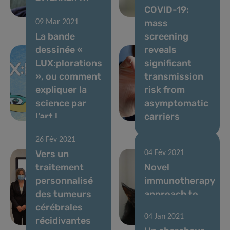
COVID-19:
children
intestinal
mass
09 Mar 2021
La bande
screening
dessinée «
reveals
LUX:plorations
significant
», ou comment
transmission
expliquer la
risk from
science par
asymptomatic
l’art !
carriers
26 Fév 2021
Vers un
04 Fév 2021
traitement
Novel
personnalisé
immunotherapy
des tumeurs
approach to
cérébrales
treat cat
04 Jan 2021
récidivantes
allergy