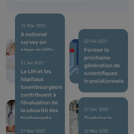
15 Mar 2021
A national
survey on
02 Fév 2021
sleep quality
Former la
to better
prochaine
11 Jan 2021
prevent
génération de
Le LIH et les
neurodegenerative
scientifiques
hôpitaux
diseases
translationnels
luxembourgeois
contribuent à
l’évaluation de
la sécurité des
17 Déc 2020
traitements
Traduire la
potentiels
recherche en
27 Nov 2020
12 Nov 2020
contre la
applications