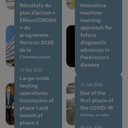
Résultats du
Innovative
Covid-19
cliniques
plan d’action «
machine-
ERAvsCORONA
learning
» du
approach for
programme
future
Horizon 2020
diagnostic
de la
advances in
Commission
Parkinson’s
européenne
disease
15 Sep 2020
Large-scale
testing
29 Juil 2020
operations:
End of the
Conclusion of
first phase of
phase 1 and
the COVID-19
launch of
large-scale
phase 2
testing