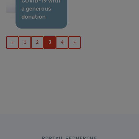
COVID-19 with
a generous
donation
«
1
2
3
4
»
PORTAIL RECHERCHE