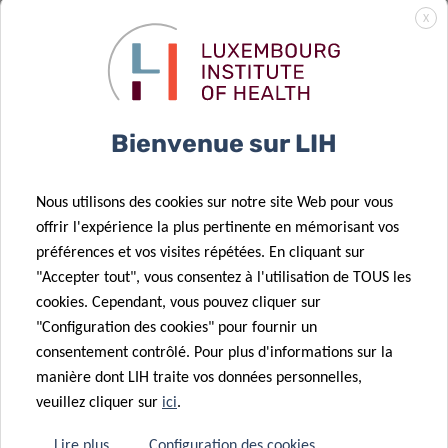
Predi-COVID
X
“Behind the
scenes”: IBBL’s
02 Juin 2020
role in a
Predi-COVID –
COVID-19
Behind the
Bienvenue sur LIH
cohort study
scenes
Nous utilisons des cookies sur notre site Web pour vous
27 Mai 2020
offrir l'expérience la plus pertinente en mémorisant vos
[Article series]
29 Mai 2020
préférences et vos visites répétées. En cliquant sur
CON-VINCE
The experts
"Accepter tout", vous consentez à l'utilisation de TOUS les
study results
behind
cookies. Cependant, vous pouvez cliquer sur
– second
Luxembourg’s
"Configuration des cookies" pour fournir un
testing phase
Covid-19 fight
consentement contrôlé. Pour plus d'informations sur la
04 Mai 2020
manière dont LIH traite vos données personnelles,
The Grand-
veuillez cliquer sur
ici
.
Ducal couple
behind
Lire plus
Configuration des cookies