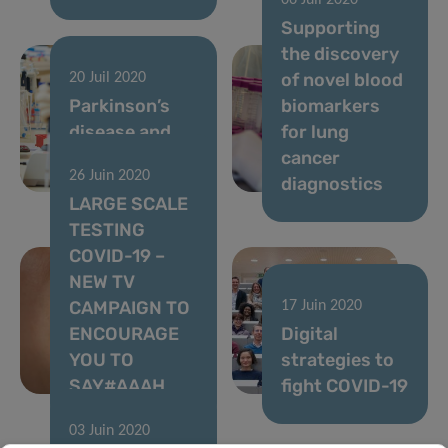
06 Juil 2020
Supporting
the discovery
of novel blood
20 Juil 2020
Parkinson’s
biomarkers
disease and
for lung
the gut
cancer
26 Juin 2020
microbiome
diagnostics
LARGE SCALE
TESTING
COVID-19 –
NEW TV
CAMPAIGN TO
17 Juin 2020
ENCOURAGE
Digital
YOU TO
strategies to
SAY#AAAH
fight COVID-19
03 Juin 2020