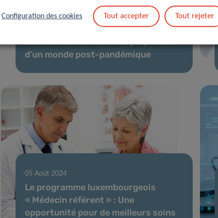
28 Nov 2024
Tout accepter
Tout rejeter
Configuration des cookies
Une réflexion sur CoVaLux 2024 : Un
lien entre la science et la préparation
d’un monde post-pandémique
05 Août 2024
Le programme luxembourgeois
« Médecin référent » : Une
opportunité pour de meilleurs soins