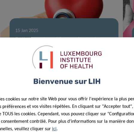
15 Jan 2025
Pollution et santé : Une étude du LIH
établit un lien entre l’exposition
environnementale et les risques
cardiaques
Bienvenue sur LIH
des cookies sur notre site Web pour vous offrir l'expérience la plus pe
préférences et vos visites répétées. En cliquant sur "Accepter tout"
 de TOUS les cookies. Cependant, vous pouvez cliquer sur "Configuratio
 consentement contrôlé. Pour plus d'informations sur la manière dont
elles, veuillez cliquer sur
ici
.