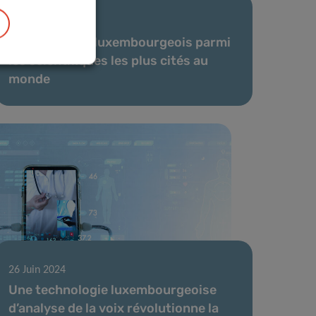
27 Nov 2024
Un chercheur luxembourgeois parmi
les scientifiques les plus cités au
monde
26 Juin 2024
Une technologie luxembourgeoise
d’analyse de la voix révolutionne la