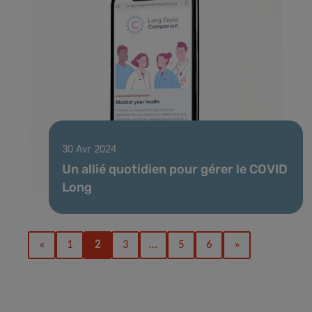
30 Avr 2024
Un allié quotidien pour gérer le COVID
Long
«
1
2
3
…
5
6
»