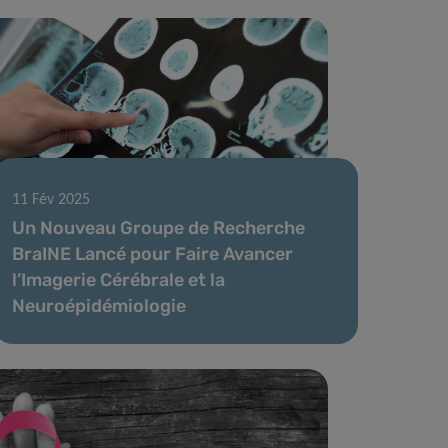
11 Fév 2025
Un Nouveau Groupe de Recherche
BraINE Lancé pour Faire Avancer
l’Imagerie Cérébrale et la
Neuroépidémiologie