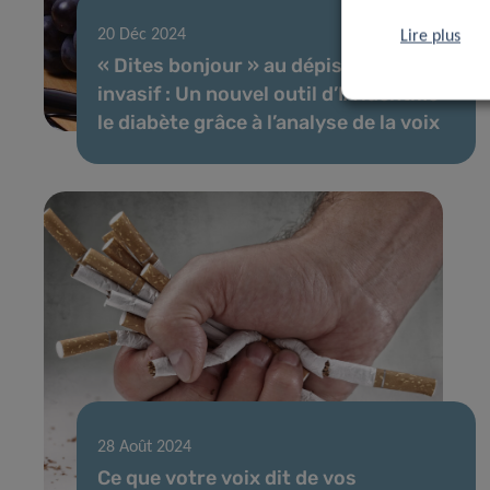
20 Déc 2024
Lire plus
« Dites bonjour » au dépistage non
invasif : Un nouvel outil d’IA identifie
le diabète grâce à l’analyse de la voix
28 Août 2024
Ce que votre voix dit de vos