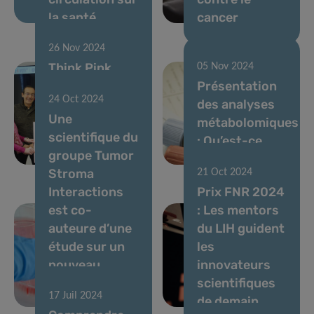
la santé
cancer
26 Nov 2024
Think Pink
05 Nov 2024
Luxembourg
Présentation
24 Oct 2024
décerne une
des analyses
Une
bourse pour la
métabolomiques
scientifique du
recherche sur
: Qu’est-ce
groupe Tumor
le cancer
qu’un chiffre ?
Stroma
21 Oct 2024
Interactions
Prix FNR 2024
est co-
: Les mentors
auteure d’une
du LIH guident
étude sur un
les
nouveau
innovateurs
traitement de
scientifiques
17 Juil 2024
la leucémie
de demain