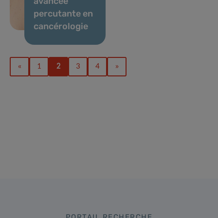
avancée
percutante en
cancérologie
«
1
2
3
4
»
PORTAIL RECHERCHE