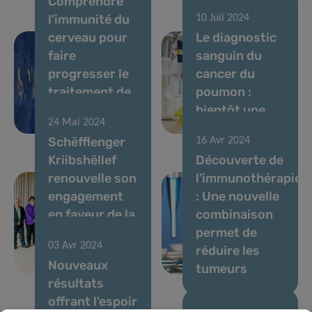
Comprendre
l’immunité du
10 Juil 2024
cerveau pour
Le diagnostic
faire
sanguin du
progresser le
cancer du
traitement de
poumon :
la maladie de
bientôt une
24 Mai 2024
Parkinson
réalité
Schëfflenger
16 Avr 2024
Kriibshëllef
Découverte de
renouvelle son
l’immunothérapie
engagement
: Une nouvelle
en faveur de la
combinaison
recherche sur
permet de
03 Avr 2024
le cancer au
réduire les
Nouveaux
LIH
tumeurs
résultats
offrant l’espoir