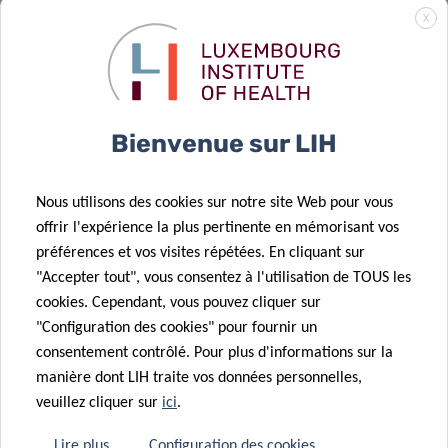
de futures
01 Mar 2024
X
immunothérapies
Révéler la
personnalisées
flexibilité
contre les
métabolique
tumeurs
des cellules
Bienvenue sur LIH
cérébrales
cancéreuses
24 Nov 2023
Une bourse
Nous utilisons des cookies sur notre site Web pour vous
prestigieuse
offrir l'expérience la plus pertinente en mémorisant vos
pour la
20 Fév 2024
préférences et vos visites répétées. En cliquant sur
Le Plooschter
poursuite de
"Accepter tout", vous consentez à l'utilisation de TOUS les
Projet
la lutte contre
cookies. Cependant, vous pouvez cliquer sur
15 Nov 2023
renouvelle son
le cancer
"Configuration des cookies" pour fournir un
Le LIH dirige
soutien au LIH
métastatique
consentement contrôlé. Pour plus d'informations sur la
un projet
manière dont LIH traite vos données personnelles,
européen sur
27 Oct 2023
veuillez cliquer sur
ici
.
la résistance
Le groupe
aux
Tumor Stroma
Lire plus
Configuration des cookies