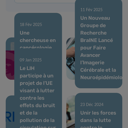
11 Fév 2025
Un Nouveau
Groupe de
18 Fév 2025
Une
Recherche
chercheuse en
BraINE Lancé
cancérologie
pour Faire
du LIH reçoit
Avancer
09 Jan 2025
la prestigieuse
l’Imagerie
Le LIH
bourse Marie
Cérébrale et la
participe à un
Curie
Neuroépidémiologi
projet de l’UE
visant à lutter
contre les
effets du bruit
23 Déc 2024
et de la
Unir les forces
pollution de la
dans la lutte
circulation sur
contre le