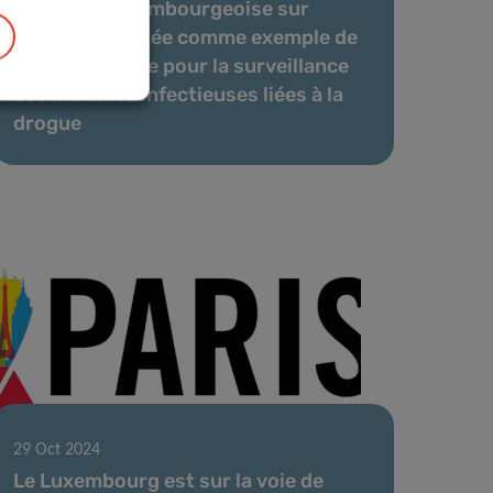
L’enquête luxembourgeoise sur
l’hépatite C citée comme exemple de
bonne pratique pour la surveillance
des maladies infectieuses liées à la
drogue
29 Oct 2024
Le Luxembourg est sur la voie de