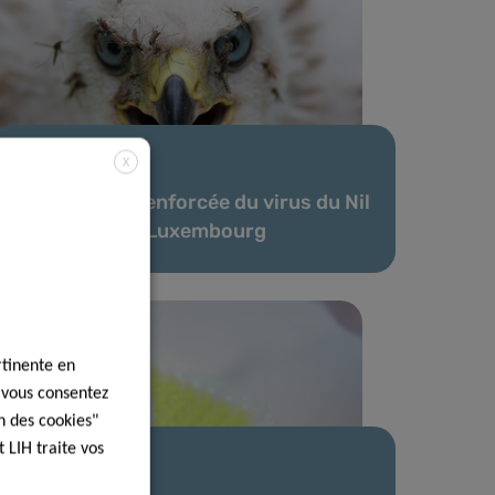
X
07 Mai 2025
Surveillance renforcée du virus du Nil
occidental au Luxembourg
rtinente en
, vous consentez
n des cookies"
 LIH traite vos
04 Déc 2024