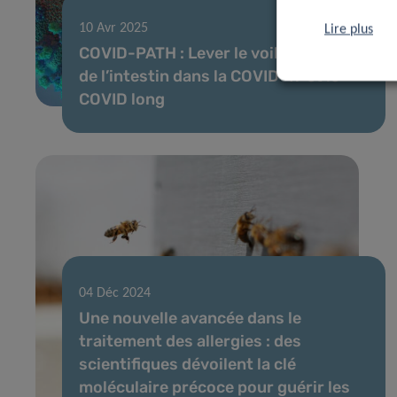
10 Avr 2025
Lire plus
COVID-PATH : Lever le voile sur le rôle
de l’intestin dans la COVID-19 et le
COVID long
04 Déc 2024
Une nouvelle avancée dans le
traitement des allergies : des
scientifiques dévoilent la clé
moléculaire précoce pour guérir les