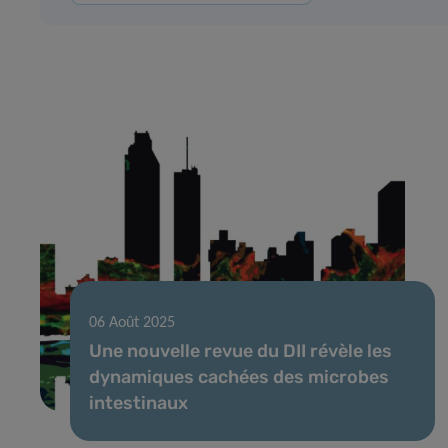
06 Août 2025
Une nouvelle revue du DII révèle les
dynamiques cachées des microbes
intestinaux