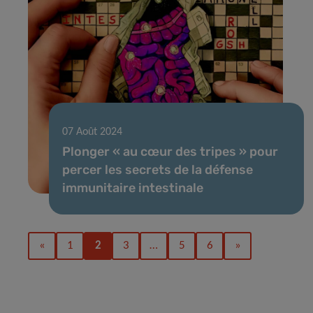
07 Août 2024
Plonger « au cœur des tripes » pour
percer les secrets de la défense
immunitaire intestinale
«
1
2
3
…
5
6
»