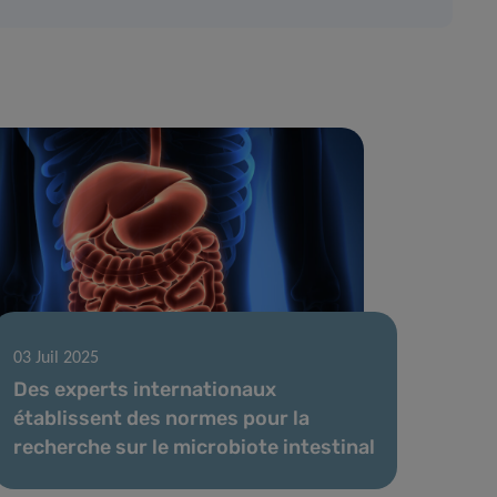
03 Juil 2025
Des experts internationaux
établissent des normes pour la
recherche sur le microbiote intestinal