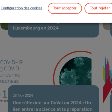
21 Fév 2025
Tout accepter
Tout rejeter
Configuration des cookies
Pas de grippe aviaire détectée chez
les carnivores sauvages au
Luxembourg en 2024
28 Nov 2024
Une réflexion sur CoVaLux 2024 : Un
lien entre la science et la préparation