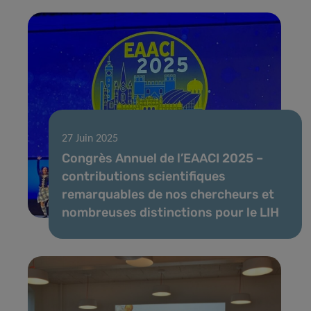
27 Juin 2025
Congrès Annuel de l’EAACI 2025 –
contributions scientifiques
remarquables de nos chercheurs et
nombreuses distinctions pour le LIH