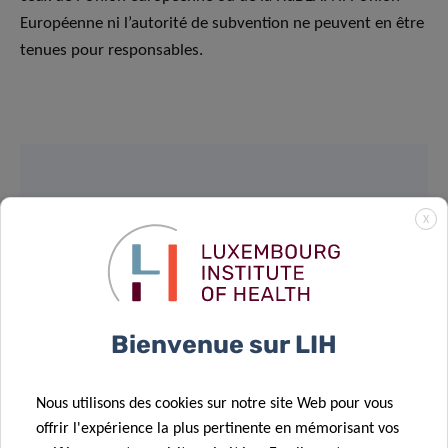
Européenne ni l’autorité de subvention ne peuvent en être
tenues pour responsables.
SCIENTIFIC CONTACT
X
JUDITH
HÜBSCHEN
Group Leader Clinical and Applied
Bienvenue sur LIH
Virology
Department of Infection and Immunity
Nous utilisons des cookies sur notre site Web pour vous
offrir l'expérience la plus pertinente en mémorisant vos
Contact