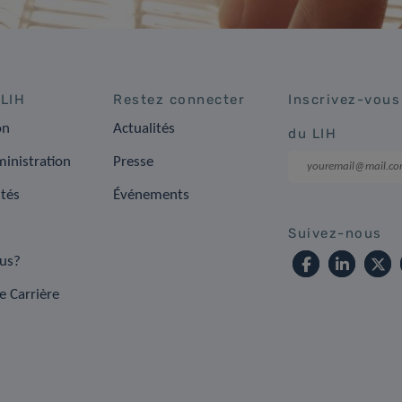
 LIH
Restez connecter
Inscrivez-vous
on
Actualités
du LIH
inistration
Presse
ités
Événements
s
Suivez-nous
us?
e Carrière