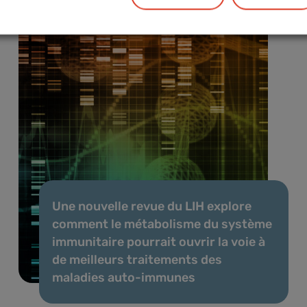
Une nouvelle revue du LIH explore
comment le métabolisme du système
immunitaire pourrait ouvrir la voie à
de meilleurs traitements des
maladies auto-immunes