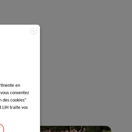
X
rtinente en
, vous consentez
n des cookies"
 LIH traite vos