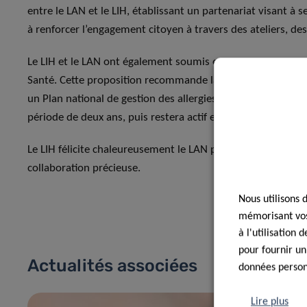
entre le LAN et le LIH, établissant un partenariat visant à se
à renforcer l’engagement citoyen à travers des ateliers, des
Le LIH et le LAN ont également soumis en avril dernier un
Santé. Cette proposition recommande la mise en place d’un
un Plan national de gestion des allergies. Ce groupe dévelo
période de deux ans, puis restera actif en tant qu’organe con
Le LIH félicite chaleureusement le LAN pour cette étape imp
collaboration précieuse.
Nous utilisons 
mémorisant vos 
à l'utilisation
pour fournir un
Actualités associées
données personn
Lire plus