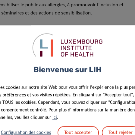
nsibiliser le public aux allergies, à promouvoir l’inclusion et
 séminaires et des actions de sensibilisation.
e proposition sous forme de
livre blanc
au ministère de la
 groupe de travail chargé d’élaborer et de mettre en œuvre
ppera des stratégies et des propositions politiques sur une
sultatif en matière d’allergies.
ortante de 10 ans et se réjouit de renforcer encore cette
Bienvenue sur LIH
des cookies sur notre site Web pour vous offrir l'expérience la plus pe
préférences et vos visites répétées. En cliquant sur "Accepter tout"
 de TOUS les cookies. Cependant, vous pouvez cliquer sur "Configuratio
 consentement contrôlé. Pour plus d'informations sur la manière dont
elles, veuillez cliquer sur
ici
.
Tout accepter
Tout rejeter
Configuration des cookies