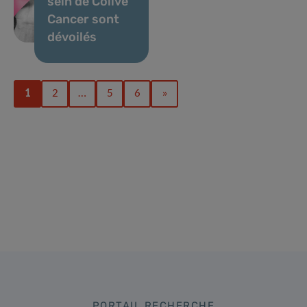
sein de Colive
Cancer sont
dévoilés
1
2
…
5
6
»
PORTAIL RECHERCHE