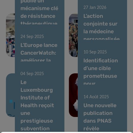
publie un
mécanisme clé
27 Jan 2026
de résistance
L’action
thérapeutique
conjointe sur
dans la
la médecine
24 Sep 2025
leucémie
personnalisée
L’Europe lance
myéloïde
du cancer est
CancerWatch:
10 Sep 2025
aiguë
lancée
améliorer la
Identification
qualité et la
d’une cible
04 Sep 2025
rapidité des
prometteuse
Le
données sur le
pour
Luxembourg
cancer pour
l’immunothérapie
Institute of
14 Août 2025
renforcer la
contre une
Health reçoit
Une nouvelle
lutte contre le
leucémie
une
publication
cancer
incurable
prestigieuse
dans PNAS
subvention
révèle