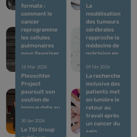
formate :
La
plan
métastatique
comment le
modélisation
cancer
des tumeurs
reprogramme
cérébrales
les cellules
rapproche la
pulmonaires
médecine de
pour favoriser
précision en
les
neuro-
16 Mar 2026
09 Fév 2026
métastases
oncologie
Plooschter
La recherche
Project
inclusive des
poursuit son
patients met
soutien de
en lumière le
longue date au
retour au
Tumor Stroma
travail après
30 Jan 2026
Interactions
un cancer du
Le TSI Group
Group
sein