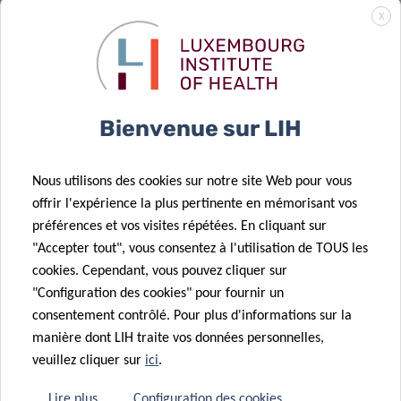
européenne
comment les
X
pour faire
cellules
progresser la
cancéreuses
recherche sur
échappent au
le cancer du
système
08 Juil 2025
Bienvenue sur LIH
cerveau
immunitaire
Le LIH
14 Mai 2025
contribue à un
Plooschter
Nous utilisons des cookies sur notre site Web pour vous
nouvel effort
Projet
offrir l'expérience la plus pertinente en mémorisant vos
européen pour
renforce son
préférences et vos visites répétées. En cliquant sur
améliorer
soutien au
"Accepter tout", vous consentez à l'utilisation de TOUS les
05 Mar 2025
l’accès aux
groupe TSI
cookies. Cependant, vous pouvez cliquer sur
Une
données sur le
avec un
"Configuration des cookies" pour fournir un
chercheuse en
cancer
nouveau don
consentement contrôlé. Pour plus d'informations sur la
Tumor Stroma
18 Fév 2025
manière dont LIH traite vos données personnelles,
Interactions
Une
veuillez cliquer sur
ici
.
décroche une
chercheuse en
bourse Marie
cancérologie
Lire plus
Configuration des cookies