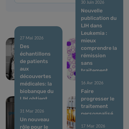
30 Juin 2026
Nouvelle
publication du
LIH dans
Leukemia :
27 Mai 2026
mieux
Des
comprendre la
échantillons
rémission
06 Août 2026
de patients
In Memoriam
sans
aux
— Dominic
traitement
découvertes
Allen
dans la LMC
médicales: la
16 Avr 2026
biobanque du
Faire
LIH obtient
progresser le
une
traitement
31 Mar 2026
accréditation
personnalisé
Un nouveau
internationale
du cancer
rôle pour le
17 Mar 2026
de premier
colorectal