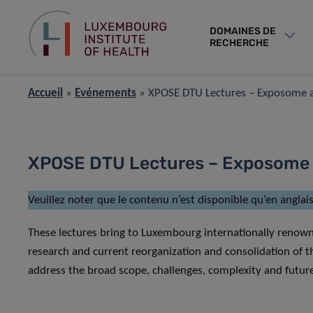
DOMAINES DE
RECHERCHE
Accueil
»
Événements
»
XPOSE DTU Lectures – Exposome 
XPOSE DTU Lectures – Exposome 
Veuillez noter que le contenu n’est disponible qu’en anglais
These lectures bring to Luxembourg internationally renown
research and current reorganization and consolidation of 
address the broad scope, challenges, complexity and fut