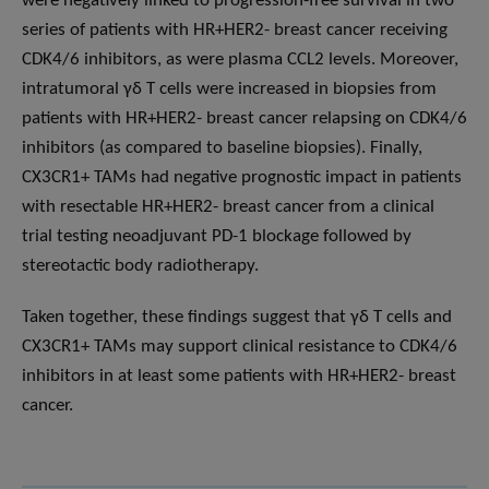
were negatively linked to progression-free survival in two
series of patients with HR+HER2- breast cancer receiving
CDK4/6 inhibitors, as were plasma CCL2 levels. Moreover,
intratumoral γδ T cells were increased in biopsies from
patients with HR+HER2- breast cancer relapsing on CDK4/6
inhibitors (as compared to baseline biopsies). Finally,
CX3CR1+ TAMs had negative prognostic impact in patients
with resectable HR+HER2- breast cancer from a clinical
trial testing neoadjuvant PD-1 blockage followed by
stereotactic body radiotherapy.
Taken together, these findings suggest that γδ T cells and
CX3CR1+ TAMs may support clinical resistance to CDK4/6
inhibitors in at least some patients with HR+HER2- breast
cancer.