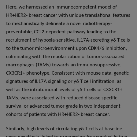
Here, we harnessed an immunocompetent model of
HR+HER2- breast cancer with unique translational features
to mechanistically delineate a novel radiotherapy-
preventable, CCL2-depedent pathway leading to the
recruitment of hypoxia-sensitive, IL17A-secreting γδ T cells
to the tumor microenvironment upon CDK4/6 inhibition,
culminating with the repolarization of tumor-associated
macrophages (TAMs) towards an immunosuppressive,
CX3CR1+ phenotype. Consistent with mouse data, genetic
signatures of IL17A signaling or γδ T cell infiltration, as
well as the intratumoral levels of γδ T cells or CX3CR1+
TAMs, were associated with reduced disease specific
survival or advanced tumor grade in two independent
cohorts of patients with HR+HER2- breast cancer.
Similarly, high levels of circulating γδ T cells at baseline