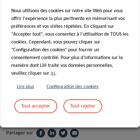
1A-B, rue Thomas Edison, Strassen L-1445
Luxembourg
Nous utilisons des cookies sur notre site Web pour vous
offrir l'expérience la plus pertinente en mémorisant vos
LECTURE:
11:30am – 14:00pm
préférences et vos visites répétées. En cliquant sur
"Accepter tout", vous consentez à l'utilisation de TOUS les
Please note that registration is mandatory by
cookies. Cependant, vous pouvez cliquer sur
sending an email to
siu-thinh.ho@lih.lu
"Configuration des cookies" pour fournir un
consentement contrôlé. Pour plus d'informations sur la
manière dont LIH traite vos données personnelles,
veuillez cliquer sur
ici
.
Supported by:
Lire plus
Configuration des cookies
Tout accepter
Tout rejeter
Partagez sur