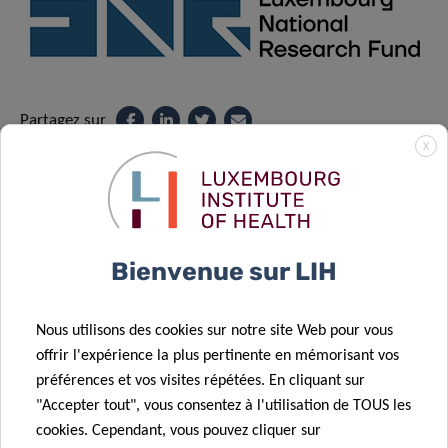
Partagez sur
X
Bienvenue sur LIH
Protection des données
Nous utilisons des cookies sur notre site Web pour vous
En savoir plus sur la « Notice sur la protection des données
offrir l'expérience la plus pertinente en mémorisant vos
: traitement des données personnelles dans le cadre de la
préférences et vos visites répétées. En cliquant sur
gestion des événements ».
"Accepter tout", vous consentez à l'utilisation de TOUS les
cookies. Cependant, vous pouvez cliquer sur