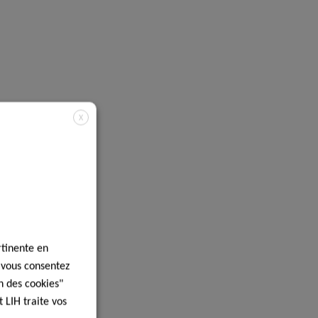
X
rtinente en
, vous consentez
n des cookies"
 LIH traite vos