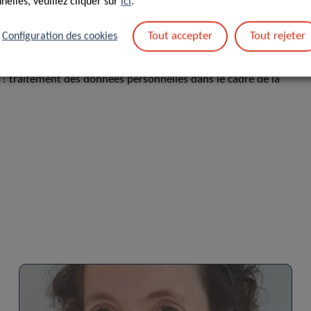
elles, veuillez cliquer sur
ici
.
Tout accepter
Tout rejeter
Configuration des cookies
s : traitement des données personnelles dans le cadre de la