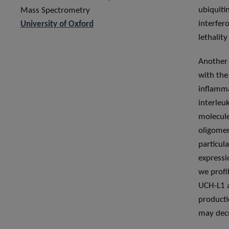
ubiquiti
Mass Spectrometry
interfer
University of Oxford
lethality
Another 
with th
inflamm
interleu
molecule
oligomer
particul
expressi
we profi
UCH-L1 a
producti
may decr