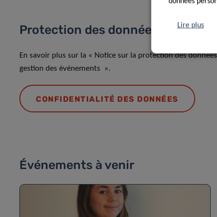
données personn
Lire plus
Protection des données
En savoir plus sur la « Notice sur la protection des donnée
gestion des événements ».
CONFIDENTIALITÉ DES DONNÉES
Événements à venir