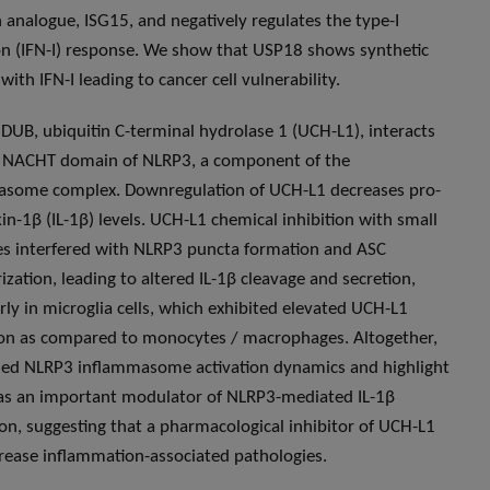
n analogue, ISG15, and negatively regulates the type-I
on (IFN-I) response. We show that USP18 shows synthetic
 with IFN-I leading to cancer cell vulnerability.
DUB, ubiquitin C-terminal hydrolase 1 (UCH-L1), interacts
e NACHT domain of NLRP3, a component of the
asome complex. Downregulation of UCH-L1 decreases pro-
kin-1β (IL-1β) levels. UCH-L1 chemical inhibition with small
s interfered with NLRP3 puncta formation and ASC
ization, leading to altered IL-1β cleavage and secretion,
arly in microglia cells, which exhibited elevated UCH-L1
on as compared to monocytes / macrophages. Altogether,
led NLRP3 inflammasome activation dynamics and highlight
s an important modulator of NLRP3-mediated IL-1β
on, suggesting that a pharmacological inhibitor of UCH-L1
ease inflammation-associated pathologies.