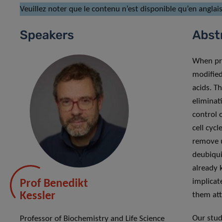
Veuillez noter que le contenu n’est disponible qu’en anglais
Speakers
Abst
When pro
modified
acids. T
eliminat
control 
cell cyc
remove u
deubiqui
already 
implicat
Prof Benedikt
Kessler
them att
Our stud
Professor of Biochemistry and Life Science