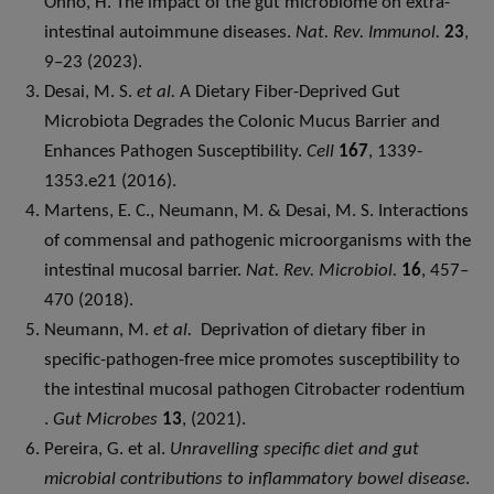
Ohno, H. The impact of the gut microbiome on extra-
intestinal autoimmune diseases.
Nat. Rev. Immunol.
23
,
9–23 (2023).
Desai, M. S.
et al.
A Dietary Fiber-Deprived Gut
Microbiota Degrades the Colonic Mucus Barrier and
Enhances Pathogen Susceptibility.
Cell
167
, 1339-
1353.e21 (2016).
Martens, E. C., Neumann, M. & Desai, M. S. Interactions
of commensal and pathogenic microorganisms with the
intestinal mucosal barrier.
Nat. Rev. Microbiol.
16
, 457–
470 (2018).
Neumann, M.
et al.
Deprivation of dietary fiber in
specific-pathogen-free mice promotes susceptibility to
the intestinal mucosal pathogen Citrobacter rodentium
.
Gut Microbes
13
, (2021).
Pereira, G. et al.
Unravelling specific diet and gut
microbial contributions to inflammatory bowel disease
.