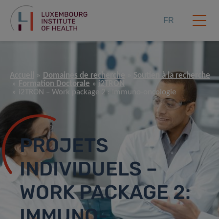
FR
Accueil
Domaines de recherche
Soutien à la recherche
Formation Doctorale
i2TRON
i2TRON – Work package 2 : Immuno-oncologie
PROJETS
INDIVIDUELS –
WORK PACKAGE 2:
IMMUNO-