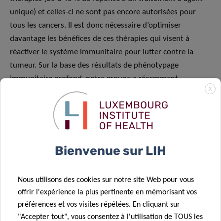
unique) et celles-ci ne sont pas encore autorisées pour
tous les cancers. Il est donc nécessaire d’optimiser
davantage les bénéfices de ces thérapies qui visent à
réactiver le système immunitaire pour lutter contre la
tumeur. Sur la base des résultats de phénotypage
immunitaire profond, notre groupe a récemment
X
démontré que l’immunothérapie basée sur un double
blocage des points de contrôle immunitaires était efficace
pour traiter un modèle préclinique murin de LLC (Wierz et
al, 2018). Cependant, la transposition directe de ce type de
résultats en clinique est difficile en raison de l’absence de
Bienvenue sur LIH
modèle humain basé sur la LLC.
Nous utilisons des cookies sur notre site Web pour vous
OBJECTIF ET HYPOTHÈSE
offrir l'expérience la plus pertinente en mémorisant vos
préférences et vos visites répétées. En cliquant sur
L’objectif de ce projet est de développer un modèle PDX de
"Accepter tout", vous consentez à l'utilisation de TOUS les
LLC chez des souris NSG humanisées afin de tester