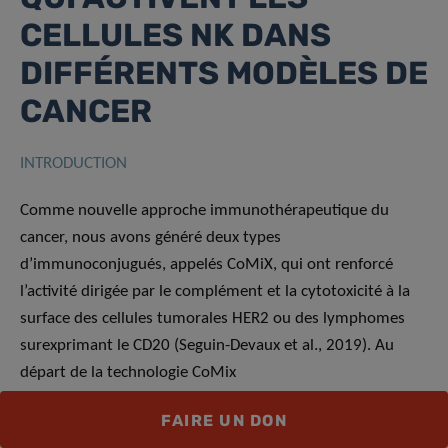
CELLULES NK DANS
DIFFÉRENTS MODÈLES DE
CANCER
INTRODUCTION
Comme nouvelle approche immunothérapeutique du
cancer, nous avons généré deux types
d’immunoconjugués, appelés CoMiX, qui ont renforcé
l’activité dirigée par le complément et la cytotoxicité à la
surface des cellules tumorales HER2 ou des lymphomes
surexprimant le CD20 (Seguin-Devaux et al., 2019). Au
départ de la technologie CoMix
(brevet PCT/EP2017/062283), nous avons généré des
FAIRE UN DON
molécules recombinantes qui ciblent et activent les