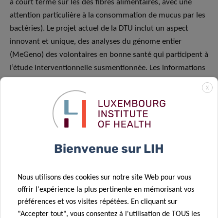
à court terme sur les des fibres alimentaires, avec une
attention particulière à la consommation de mucus par les
bactéries). Le projet actuel de la DTU inclut un aspect
innovant et unique, des analyses du génome entier
(MeGeno) des volontaires en bonne santé qui participent à
l’étude interventionnelle susmentionnée. Les informations
génomiques des individus en bonne santé seront
X
analysées en comparaison avec les données obtenues
dans l’étude d’intervention. Plus précisément, les génomes
analysés (et les variants intéressants retenus) seront
réexaminés (puis examinés de plus près par le biais
Bienvenue sur LIH
d’analyses de voies telles que KEGG…) et comparés pour
déterminer la manière dont différents individus
réagiraient à une intervention à court terme sur les fibres
Nous utilisons des cookies sur notre site Web pour vous
alimentaires en ce qui concerne les modifications du
offrir l'expérience la plus pertinente en mémorisant vos
microbiote intestinal et les changements inflammatoires
préférences et vos visites répétées. En cliquant sur
(CRP, miARN, cytokines). Un profilage des cellules
"Accepter tout", vous consentez à l'utilisation de TOUS les