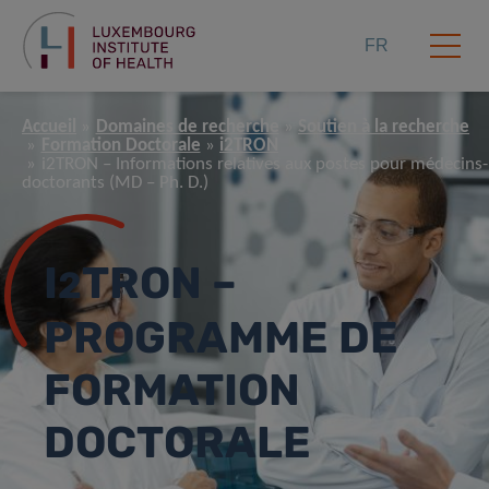
FR
Accueil
Domaines de recherche
Soutien à la recherche
Formation Doctorale
i2TRON
i2TRON – Informations relatives aux postes pour médecins-
doctorants (MD – Ph. D.)
I
TRON –
2
PROGRAMME DE
FORMATION
DOCTORALE