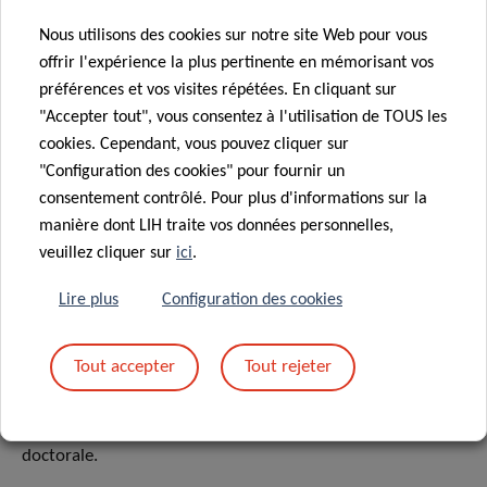
(Ärztekammer Bayern).
Nous utilisons des cookies sur notre site Web pour vous
offrir l'expérience la plus pertinente en mémorisant vos
Seules les candidatures en anglais comprenant une lettre
préférences et vos visites répétées. En cliquant sur
de motivation indiquant jusqu’à 3 préférences de projets,
"Accepter tout", vous consentez à l'utilisation de TOUS les
un curriculum vitae complet avec au moins 2 références et
cookies. Cependant, vous pouvez cliquer sur
les diplômes pertinents reprenant les résultats obtenus
"Configuration des cookies" pour fournir un
seront prises en considération.
consentement contrôlé. Pour plus d'informations sur la
manière dont LIH traite vos données personnelles,
veuillez cliquer sur
ici
.
INSCRIPTION À
Lire plus
Configuration des cookies
L’UNIVERSITÉ
Tout accepter
Tout rejeter
Tous les candidats MD – Ph. D. doivent être inscrits à
l’Université du Luxembourg pour leur formation
doctorale.