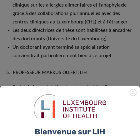
clinique sur les allergies alimentaires et l’anaphylaxie
grâce à des collaborations pluriannuelles avec des
centres cliniques au Luxembourg (CHL) et à l’étranger
Les deux directrices de thèse sont habilitées à encadrer
des doctorants (Université du Luxembourg)
Un doctorant ayant terminé sa spécialisation
conviendrait particulièrement bien à ce projet
5. PROFESSEUR MARKUS OLLERT, LIH
Projet 1.4
: modulation du réseau IL-6/IL-6R pour
X
l’immunothérapie spécifique aux allergies
Professeur Ollert a acquis une reconnaissance
internationale en tant qu’expert du diagnostic et de
l’immunothérapie des maladies allergiques.
C’est un clinicien-chercheur spécialisé en dermatologie
Bienvenue sur LIH
et en allergologie originaire d’Allemagne