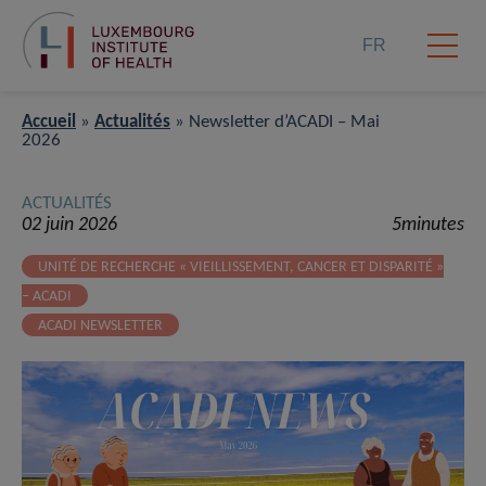
FR
Accueil
»
Actualités
»
Newsletter d’ACADI – Mai
2026
ACTUALITÉS
02 juin 2026
5minutes
UNITÉ DE RECHERCHE « VIEILLISSEMENT, CANCER ET DISPARITÉ »
– ACADI
ACADI NEWSLETTER