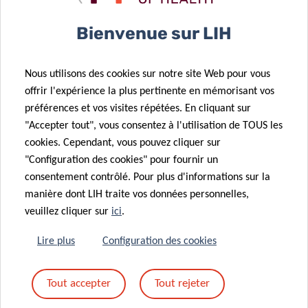
cerises !
Bienvenue sur LIH
Par ailleurs, nous avons commencé l’entraînement pour le
Sudstroum Escher Kulturlaf
, qui se tiendra à Esch en
Nous utilisons des cookies sur notre site Web pour vous
septembre, où notre équipe participera à la course de
offrir l'expérience la plus pertinente en mémorisant vos
groupe de 5 km. Nous espérons vous y voir nombreux !
préférences et vos visites répétées. En cliquant sur
"Accepter tout", vous consentez à l'utilisation de TOUS les
cookies. Cependant, vous pouvez cliquer sur
"Configuration des cookies" pour fournir un
consentement contrôlé. Pour plus d'informations sur la
manière dont LIH traite vos données personnelles,
veuillez cliquer sur
ici
.
Lire plus
Configuration des cookies
Tout accepter
Tout rejeter