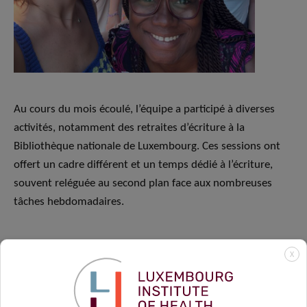
Au cours du mois écoulé, l’équipe a participé à diverses
activités, notamment des retraites d’écriture à la
Bibliothèque nationale de Luxembourg. Ces sessions ont
offert un cadre différent et un temps dédié à l’écriture,
souvent reléguée au second plan face aux nombreuses
tâches hebdomadaires.
X
Entre deux sessions d’écriture, nous avons également
profité du beau temps — en savourant littéralement les
fruits de notre travail avec une séance de cueillette de